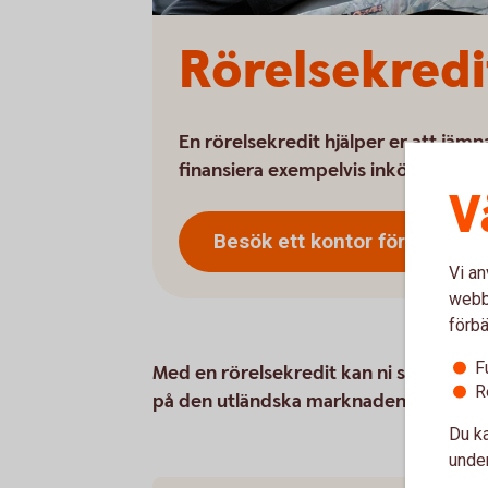
Rörelsekredi
En rörelsekredit hjälper er att jämn
finansiera exempelvis inköp på de
V
Besök ett kontor för att skaf
Vi an
webbp
förbä
F
Med en rörelsekredit kan ni snabbt frig
R
på den utländska marknaden. Rörelsekre
Du ka
under