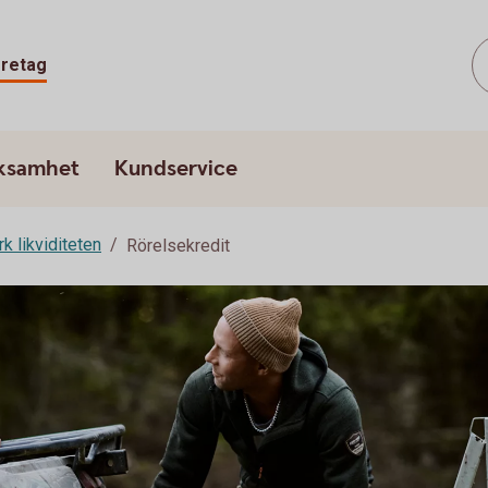
retag
rksamhet
Kundservice
rk likviditeten
Rörelsekredit