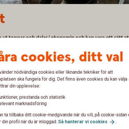
t
a ut toppar och dalar i ekonomin och kan vara ett sätt at
n utländska marknaden.
åra cookies, ditt val
fa
tjänsten
vänder nödvändiga cookies eller liknande tekniker för att
latsen ska fungera för dig. Det finns även cookies du kan välj
ttrar din upplevelse:
unktioner, prestanda och statistik
öra kapital för att lösa kortfristiga finansieringsbehov
elevant marknadsföring
dit kan erhållas i de flesta valutor.
n ta tillbaka ditt cookie-medgivande när du vill, på cookie-sidan 
 din profil när du är inloggad.
Så hanterar vi
cookies
.