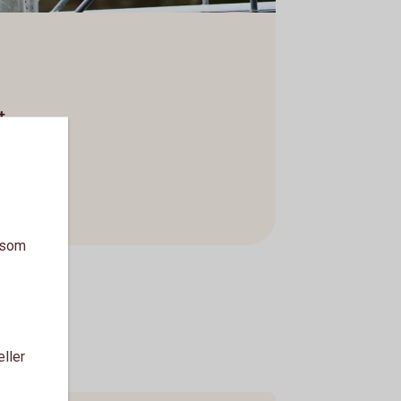
t
a som
eller