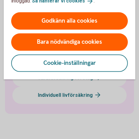
inloggad.
Så hanterar vi
cookies
.
Pensionssparande
Godkänn alla cookies
Sjukförsäkring företag
Bara nödvändiga cookies
Olycksfallsförsäkring
Tjänstegrupplivförsäkring TGL
Cookie-inställningar
Vårdförsäkring företag
Individuell livförsäkring