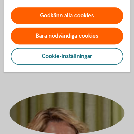
Godkänn alla cookies
Ann-Charlott Rindstig
Bara nödvändiga cookies
Bankjurist
0221-344 59
Cookie-inställningar
ann-charlott.rindstig@sparbankenmalardalen.se