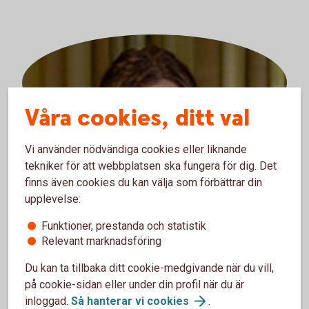
Våra cookies, ditt val
Isabelle Stjernfeldt
Vi använder nödvändiga cookies eller liknande
Bankjurist
tekniker för att webbplatsen ska fungera för dig. Det
finns även cookies du kan välja som förbättrar din
0221-344 73
upplevelse:
isabelle.stjernfeldt@sparbankenmalardalen.se
Funktioner, prestanda och statistik
Relevant marknadsföring
Du kan ta tillbaka ditt cookie-medgivande när du vill,
på cookie-sidan eller under din profil när du är
inloggad.
Så hanterar vi
cookies
.