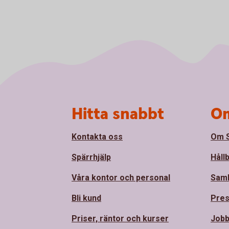
Sidfot
Hitta snabbt
Om
Kontakta oss
Om S
Spärrhjälp
Håll
Våra kontor och personal
Sam
Bli kund
Pre
Priser, räntor och kurser
Jobb