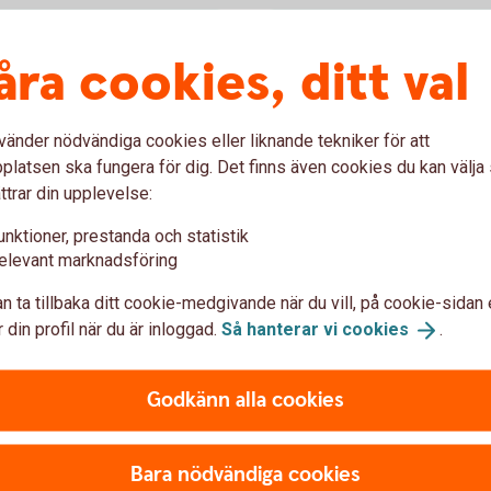
Spara till pensi
åra cookies, ditt val
vill vara aktiv i ditt
Spara bekvämt i fondportfö
dig pensionsåldern. Välj mel
vänder nödvändiga cookies eller liknande tekniker för att
själv.
latsen ska fungera för dig. Det finns även cookies du kan välj
ttrar din upplevelse:
Kapitalförsäkring Pensi
unktioner, prestanda och statistik
elevant marknadsföring
n ta tillbaka ditt cookie-medgivande när du vill, på cookie-sidan 
 din profil när du är inloggad.
Så hanterar vi
cookies
.
Godkänn alla cookies
äkringar
Avkastningsskatt
 (okänt pris). Kursen sätts
I en kapitalförsäkring betalar 
Bara nödvändiga cookies
den.
pengarna är skattade och klara 