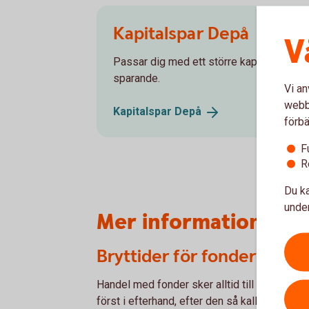
Kapitalspar Depå
V
Passar dig med ett större kapital och som 
sparande.
Vi an
webbp
Kapitalspar
Depå
förbä
F
R
Du ka
under
Mer information
Bryttider för fonder i förs
Handel med fonder sker alltid till okänd kurs
först i efterhand, efter den så kallade brytti