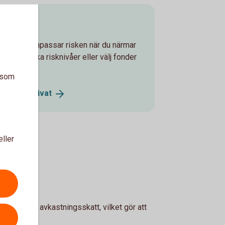
onen
ljer som anpassar risken när du närmar
lan tre olika risknivåer eller välj fonder
a som
onsspar
Privat
eller
man en årlig avkastningsskatt, vilket gör att
vid uttag.