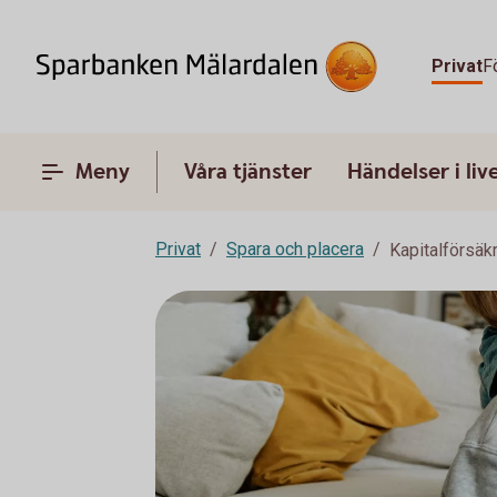
Privat
F
Meny
Våra tjänster
Händelser i liv
Privat
Spara och placera
Kapitalförsäk