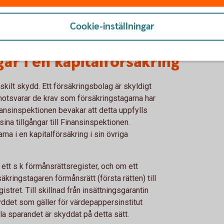
Avkastningsskatt
Cookie-inställningar
ar i en kapitalförsäkring
rskilt skydd. Ett försäkringsbolag är skyldigt
ut motsvarar de krav som försäkringstagarna har
ansinspektionen bevakar att detta uppfylls
na tillgångar till Finansinspektionen.
rna i en kapitalförsäkring i sin övriga
, ett s k förmånsrättsregister, och om ett
äkringstagaren förmånsrätt (första rätten) till
istret. Till skillnad från insättningsgarantin
ddet som gäller för värdepappersinstitut
a sparandet är skyddat på detta sätt.