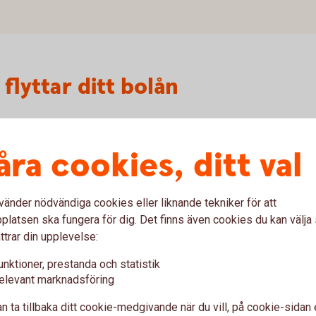
 flyttar ditt bolån
nta
åra cookies, ditt val
nlig. Vi gör en individuell bedömning, vilket innebär
rdinarie boräntor.
vänder nödvändiga cookies eller liknande tekniker för att
latsen ska fungera för dig. Det finns även cookies du kan välj
 hela din ekonomi – från sparande och försäkringar till
ttrar din upplevelse:
ningar som passar dina behov och drömmar.
unktioner, prestanda och statistik
a tjänster
elevant marknadsföring
enklare och ger dig koll på hela din ekonomi – allt
n ta tillbaka ditt cookie-medgivande när du vill, på cookie-sidan 