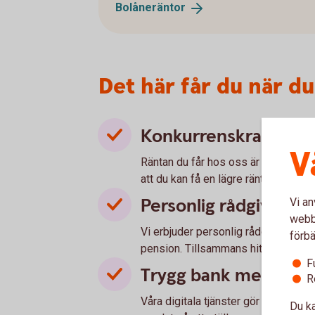
Bolåneräntor
Det här får du när du
Konkurrenskraftig rä
V
Räntan du får hos oss är alltid perso
att du kan få en lägre ränta än våra o
Personlig rådgivning
Vi an
webbp
Vi erbjuder personlig rådgivning för
förbä
pension. Tillsammans hittar vi lös
F
Trygg bank med smart
R
Våra digitala tjänster gör vardagen 
Du ka