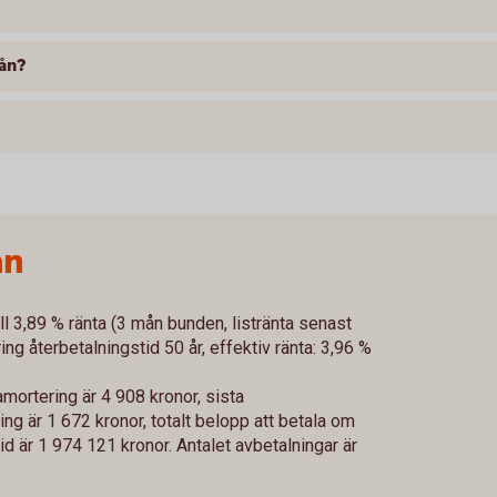
lån?
ån
ll 3,89 % ränta (3 mån bunden, listränta senast
g återbetalningstid 50 år, effektiv ränta: 3,96 %
mortering är 4 908 kronor, sista
g är 1 672 kronor, totalt belopp att betala om
id är 1 974 121 kronor. Antalet avbetalningar är