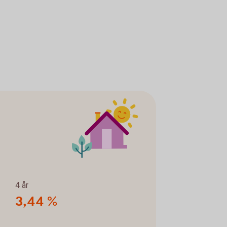
4 år
3,44 %