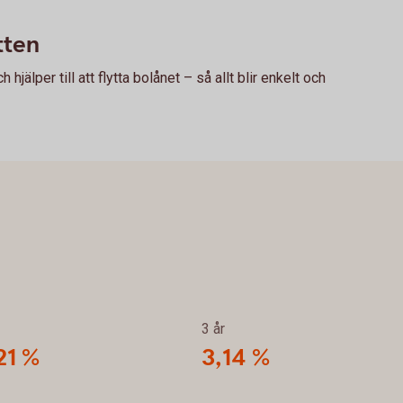
tten
hjälper till att flytta bolånet – så allt blir enkelt och
3 år
21 %
3,14 %