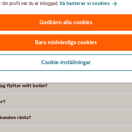
 din profil när du är inloggad.
Så hanterar vi
cookies
.
Godkänn alla cookies
tt flytta bolån
Bara nödvändiga cookies
tt bolån?
Cookie-inställningar
?
ag flyttar mitt bolån?
er?
 bunden ränta?