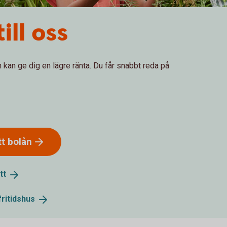
ill oss
och kan ge dig en lägre ränta. Du får snabbt reda på
tt
bolån
tt
fritidshus