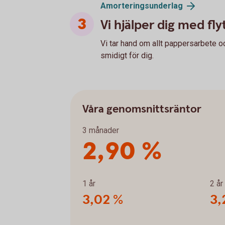
Amorteringsunderlag
Vi hjälper dig med fly
Vi tar hand om allt pappersarbete och 
smidigt för dig.
Våra genomsnittsräntor
3 månader
2,90 %
1 år
2 år
3,02 %
3,