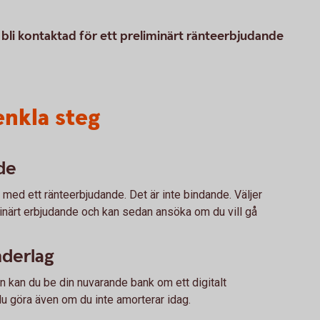
r bli kontaktad för ett preliminärt ränteerbjudande
 enkla steg
de
s med ett ränteerbjudande. Det är inte bindande. Väljer
iminärt erbjudande och kan sedan ansöka om du vill gå
nderlag
lån kan du be din nuvarande bank om ett digitalt
u göra även om du inte amorterar idag.