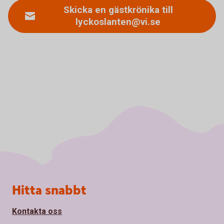
Skicka en gästkrönika till
lyckoslanten@vi.se
Sidfot
Hitta snabbt
Kontakta oss