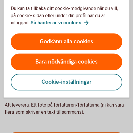
intressen och ”min/vår hälsning till Sveriges
mellanstadieelever”.
Du kan ta tillbaka ditt cookie-medgivande när du vill,
på cookie-sidan eller under din profil när du är
3. Lista med tre punkter:
Kopplade till ämnet. Det kan
inloggad.
Så hanterar vi
cookies
.
vara tips eller en topplista. Till exempel: Till krönika om att
vi inte ska slänga så mycket mat – 3 sätt att bli
Godkänn alla cookies
(kli)matsmart. Till krönika om att vara kär i sin idol – 3 bästa
låtarna med xxx. Roligast är om tipsen inte är för lika
varandra.
Bara nödvändiga cookies
Att leverera: 3 tips eller liknande, med max två meningar
på varje tips.
Cookie-inställningar
4. Foto:
Färgbild på skribenten/skribenterna. Närbild eller i
halvfigur. Bilden måste vara på mer än 1 MB.
Att leverera: Ett foto på författaren/författarna (ni kan vara
flera som skriver en text tillsammans).