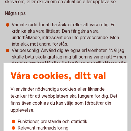
skriva om, eller skriva om en situation eller upplevelse.
Några tips:
Var inte rädd för att ha åsikter eller att vara rolig. En
krönika ska vara lättläst. Den får gärna vara
underhållande, intressant och lite provocerande. Men
inte elak mot andra, förstås.
Var personlig. Använd dig av egna erfarenheter. ”När jag
skulle byta skola grät jag mig till sömns varje natt – men
det blev bra ändå!” eller ”Igår när jag gick till affären såg
jag en tiggare. Synen gjorde mig så ...”
Våra cookies, ditt val
VIKTIGT: En krönika är ingen faktatext. Skolarbetet om
vikingatiden kan inte vara en krönika.
Vi använder nödvändiga cookies eller liknande
Att leverera: Text på cirka 1500 tecken, inklusive blanksteg.
tekniker för att webbplatsen ska fungera för dig. Det
finns även cookies du kan välja som förbättrar din
2. Faktaruta om skribenten:
Vi vill veta lite mer om
upplevelse:
avsändaren bakom texten.
Funktioner, prestanda och statistik
Att leverera: Faktaruta som innehåller namn, ålder, skola,
Relevant marknadsföring