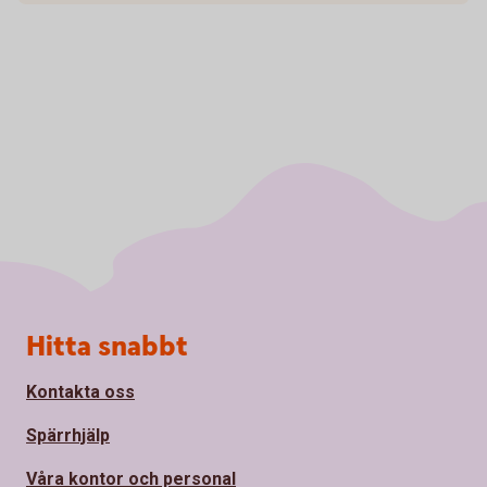
Sidfot
Hitta snabbt
Kontakta oss
Spärrhjälp
Våra kontor och personal