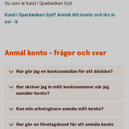
Du som är kund i Sparbanken Syd.
Kund i Sparbanken Syd? Anmäl ditt konto och lös in
avi
Anmäl konto - frågor och svar
Hur gör jag en kontoanmälan för ett dödsbo?
Hur skriver jag in mitt kontonummer när jag
anmäler konto?
Kan min arbetsgivare anmäla mitt konto?
Hur gör en företagskund för att anmäla konto