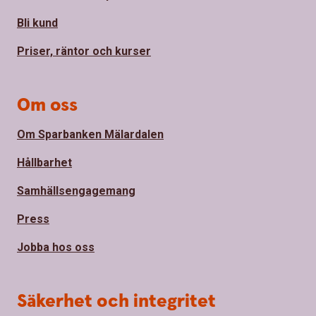
Bli kund
Priser, räntor och kurser
Om oss
Om Sparbanken Mälardalen
Hållbarhet
Samhällsengagemang
Press
Jobba hos oss
Säkerhet och integritet