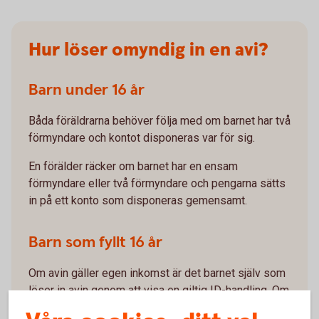
Hur löser omyndig in en avi?
Barn under 16 år
Båda föräldrarna behöver följa med om barnet har två
förmyndare och kontot disponeras var för sig.
En förälder räcker om barnet har en ensam
förmyndare eller två förmyndare och pengarna sätts
in på ett konto som disponeras gemensamt.
Barn som fyllt 16 år
Om avin gäller egen inkomst är det barnet själv som
löser in avin genom att visa en giltig ID-handling. Om
avin inte gäller barnets egen inkomst gäller samma