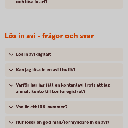
och lösa in avi?
Lös in avi - frågor och svar
Lös in avi digitalt
Kan jag lösa in en avi i butik?
Varför har jag fått en kontantavi trots att jag
anmält konto till kontoregistret?
Vad är ett IDK-nummer?
Hur löser en god man/förmyndare in en avi?