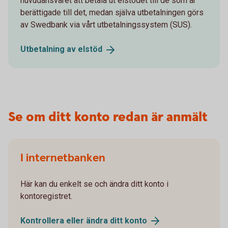
huvudansvaret att betala ut elstödet till de som är
berättigade till det, medan själva utbetalningen görs
av Swedbank via vårt utbetalningssystem (SUS).
Utbetalning av
elstöd
Se om ditt konto redan är anmält
I internetbanken
Här kan du enkelt se och ändra ditt konto i
kontoregistret.
Kontrollera eller ändra ditt
konto