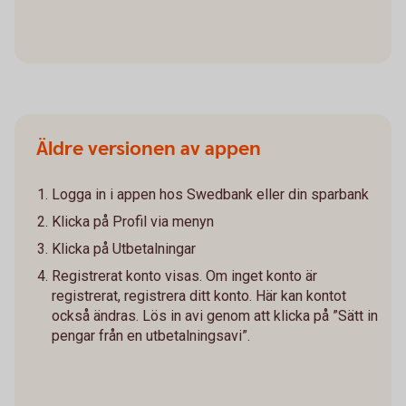
Äldre versionen av appen
Logga in i appen hos Swedbank eller din sparbank
Klicka på Profil via menyn
Klicka på Utbetalningar
Registrerat konto visas. Om inget konto är
registrerat, registrera ditt konto. Här kan kontot
också ändras. Lös in avi genom att klicka på ”Sätt in
pengar från en utbetalningsavi”.