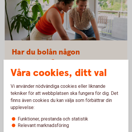
Two young adults packing moving boxes together
Har du bolån någon
annanstans?
Våra cookies, ditt val
Se om du kan få lägre bolåneränta hos oss. Fyll i
dina uppgifter så kontaktar vi dig eller ansök snabbt
Vi använder nödvändiga cookies eller liknande
och smidigt online.
tekniker för att webbplatsen ska fungera för dig. Det
finns även cookies du kan välja som förbättrar din
Flytta bolån - ansök eller bli
uppringd
upplevelse:
Funktioner, prestanda och statistik
Relevant marknadsföring