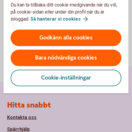
Byta bank – så går det till och checklista
Du kan ta tillbaka ditt cookie-medgivande när du vill,
(swedishbankers.se)
på cookie-sidan eller under din profil när du är
inloggad.
Så hanterar vi
cookies
.
Godkänn alla cookies
Bara nödvändiga cookies
Cookie-inställningar
Sidfot
Hitta snabbt
Kontakta oss
Spärrhjälp