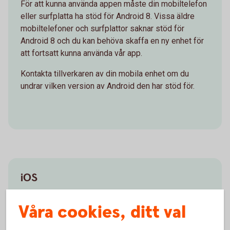
För att kunna använda appen måste din mobiltelefon
eller surfplatta ha stöd för Android 8. Vissa äldre
mobiltelefoner och surfplattor saknar stöd för
Android 8 och du kan behöva skaffa en ny enhet för
att fortsatt kunna använda vår app.
Kontakta tillverkaren av din mobila enhet om du
undrar vilken version av Android den har stöd för.
iOS
Från och med 30 mars 2026 kan du inte längre
Våra cookies, ditt val
använda appen med iOS 15, du måste minst ha
uppgraderat till iOS 16.6. Vissa äldre mobila enheter