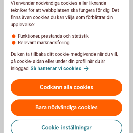
saknar stöd för iOS 16 och du behöver då skaffa en
Vi använder nödvändiga cookies eller liknande
ny iPhone eller iPad för att kunna använda vår app.
tekniker för att webbplatsen ska fungera för dig. Det
Kontakta Apple om du undrar vilken version av iOS
finns även cookies du kan välja som förbättrar din
din enhet stödjer.
upplevelse:
Funktioner, prestanda och statistik
Identifiera iPhone-modell (apple.com)
Relevant marknadsföring
Identifiera iPad-modell (apple.com)
Du kan ta tillbaka ditt cookie-medgivande när du vill,
på cookie-sidan eller under din profil när du är
inloggad.
Så hanterar vi cookies
.
Godkänn alla cookies
Instruktioner för uppdatering av
Bara nödvändiga cookies
iOS och Android
iOS
Cookie-inställningar