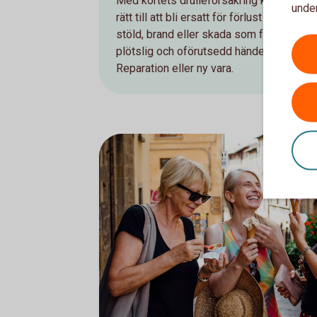
Med kortets drulleförsäkring kan du ha
under
rätt till att bli ersatt för förlust genom
stöld, brand eller skada som följd av en
plötslig och oförutsedd händelse.
Reparation eller ny vara.