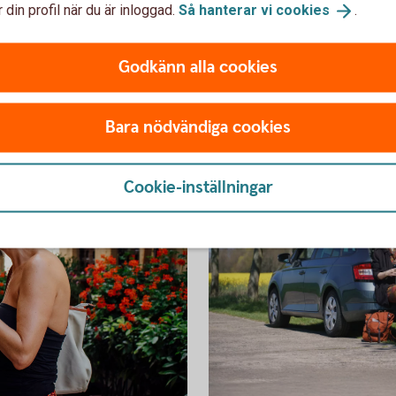
När du handlar med något av våra
 din profil när du är inloggad.
Så hanterar vi
cookies
.
kreditkort har du en förlängd garanti för
h
vitvaror och hemelektronik. Hur lång den
är beror på vilket kreditkort du använde.
Godkänn alla cookies
p
Bara nödvändiga cookies
Cookie-inställningar