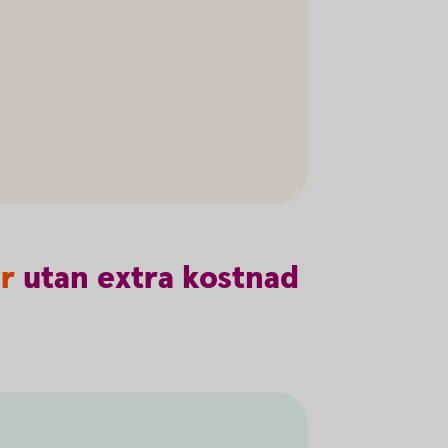
år
utan
extra
kostnad