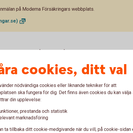
anmälan på Moderna Försäkringars webbplats.
ngar.se)
d utnyttjad kredit på 20 000 kr återbetalt
ormation om pris och räkneexempel längre ner
åra cookies, ditt val
vänder nödvändiga cookies eller liknande tekniker för att
latsen ska fungera för dig. Det finns även cookies du kan välj
a skydd
ttrar din upplevelse:
unktioner, prestanda och statistik
elevant marknadsföring
Förlängd garanti
n ta tillbaka ditt cookie-medgivande när du vill, på cookie-sidan 