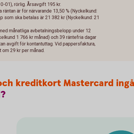
01), rörlig. Årsavgift 195 kr.
va räntan är för närvarande 13,50 % (Nyckelkund:
 som ska betalas är 21 382 kr (Nyckelkund: 21
 med månatliga avbetalningsbelopp under 12
kelkund 1 766 kr månad) och 39 räntefria dagar
tan avgift för kontantuttag. Vid pappersfaktura,
ift om 29 kr per månad.
- och kreditkort Mastercard ing
d?