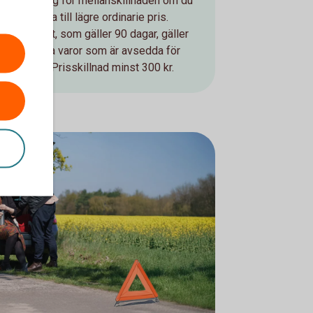
Få ersättning för mellanskillnaden om du
ittar en vara till lägre ordinarie pris.
Prisskyddet, som gäller 90 dagar, gäller
för de flesta varor som är avsedda för
rivat bruk. Prisskillnad minst 300 kr.