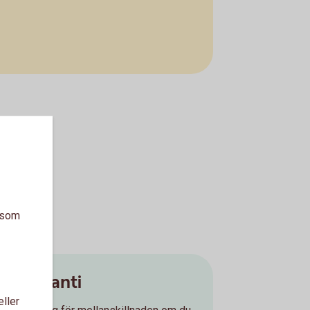
a som
Prisgaranti
eller