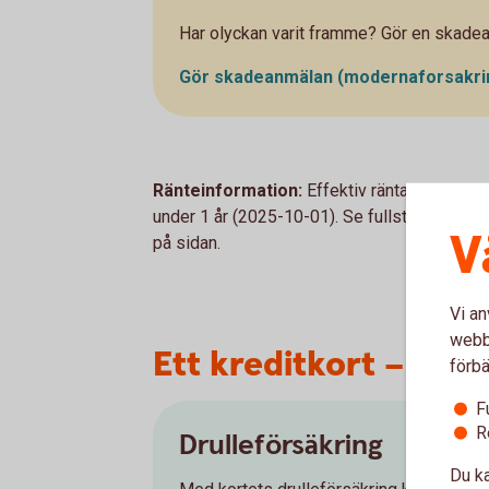
Har olyckan varit framme? Gör en skade
Gör skadeanmälan
(modernaforsakri
Ränteinformation:
Effektiv ränta 13,50 % vi
under 1 år (2025-10-01). Se fullständig inf
V
på sidan.
Vi an
webbp
Ett kreditkort – fler
förbä
F
R
Drulleförsäkring
Du ka