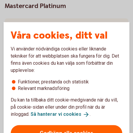
Mastercard Platinum
Bilbärgning/assistans, självriskeliminering -
Mastercard Platinum
Våra cookies, ditt val
Tankning av fel bränsle – Mastercard Platinum
Vi använder nödvändiga cookies eller liknande
tekniker för att webbplatsen ska fungera för dig. Det
finns även cookies du kan välja som förbättrar din
Villkor - Mastercard Platinum
upplevelse:
Funktioner, prestanda och statistik
Relevant marknadsföring
Kontakt Mastercard Platinum
Du kan ta tillbaka ditt cookie-medgivande när du vill,
på cookie-sidan eller under din profil när du är
Ring 0771-42 00 10 – frågor eller spärr av
inloggad.
Så hanterar vi
cookies
.
kort, Mastercard Platinum
Frågor om försäkring, spärra kortet? Ett nummer för