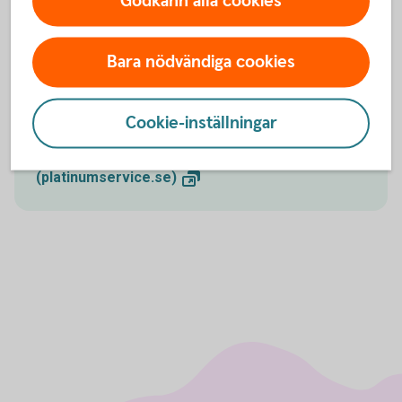
Godkänn alla cookies
alla frågor gällande Mastercard Platinum.
Spärrservice öppet dygnet runt och för övriga frågor
Bara nödvändiga cookies
vardagar 9.00-18.00.
Platinumservice
Cookie-inställningar
Trygghetstjänster för Mastercard Platinum
(platinumservice.se)