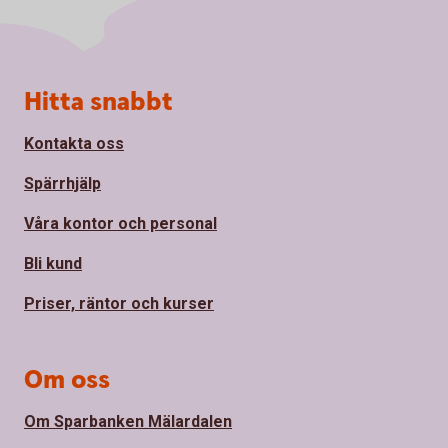
Sidfot
Hitta snabbt
Kontakta oss
Spärrhjälp
Våra kontor och personal
Bli kund
Priser, räntor och kurser
Om oss
Om Sparbanken Mälardalen