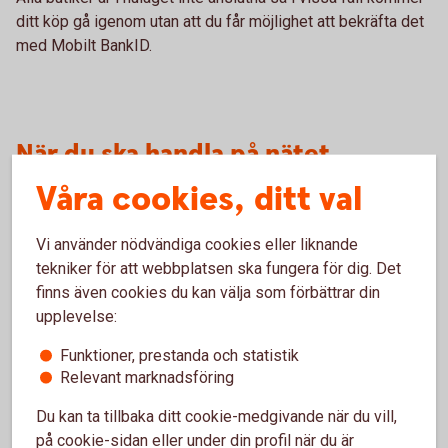
ditt köp gå igenom utan att du får möjlighet att bekräfta det
med Mobilt BankID.
När du ska handla på nätet
Våra cookies, ditt val
Slå på/av ditt kort för internetköp
Vi använder nödvändiga cookies eller liknande
För att kunna handla på nätet behöver du slå på ditt
tekniker för att webbplatsen ska fungera för dig. Det
kort för internetköp, det gör du enkelt i
finns även cookies du kan välja som förbättrar din
internetbanken eller i appen.
upplevelse:
Funktioner, prestanda och statistik
Slå på/av ditt kort för
internetköp
Relevant marknadsföring
Du kan ta tillbaka ditt cookie-medgivande när du vill,
på cookie-sidan eller under din profil när du är