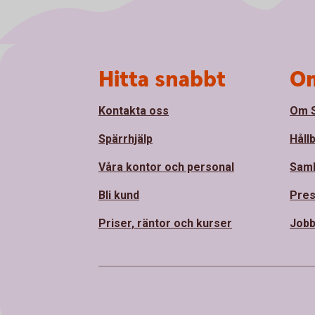
Sidfot
Hitta snabbt
Om
Kontakta oss
Om S
Spärrhjälp
Håll
Våra kontor och personal
Sam
Bli kund
Pre
Priser, räntor och kurser
Jobb