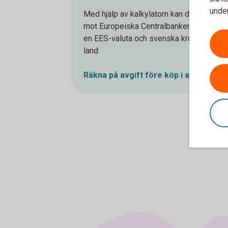
under
Med hjälp av kalkylatorn kan du jämföra vå
mot Europeiska Centralbankens (ECB) väx
en EES-valuta och svenska kronor när tra
land.
Räkna på avgift före köp i annan EES-