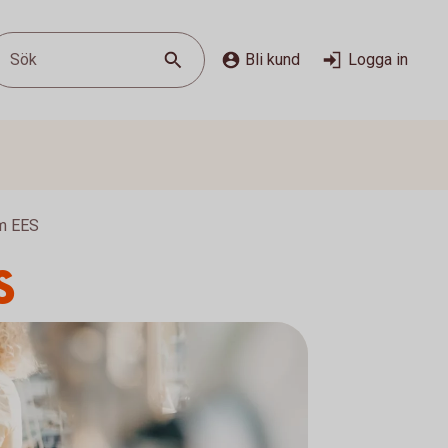
Sök
Bli kund
Logga in
om EES
S