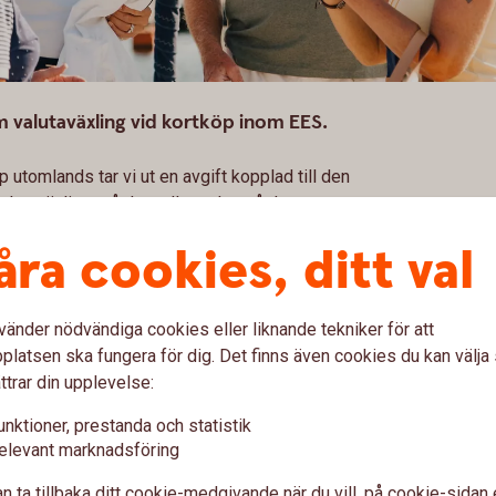
m valutaväxling vid kortköp inom EES.
p utomlands tar vi ut en avgift kopplad till den
alutaväxlingspåslag, eller valutapåslag.
åra cookies, ditt val
ntuella andra avgifter
vänder nödvändiga cookies eller liknande tekniker för att
latsen ska fungera för dig. Det finns även cookies du kan välj
ttrar din upplevelse:
 före köp i
Ta reda på vä
unktioner, prestanda och statistik
elevant marknadsföring
köp i annan 
n ta tillbaka ditt cookie-medgivande när du vill, på cookie-sidan 