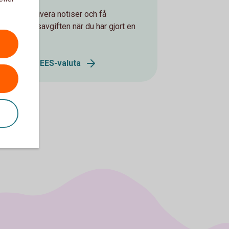
kan du aktivera notiser och få
alutaväxlingsavgiften när du har gjort en
EES-valuta.
köp i annan EES-valuta