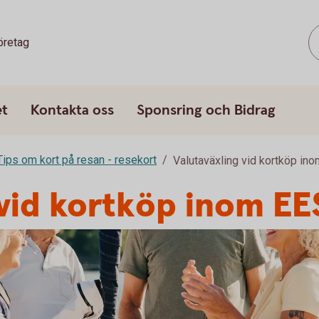
öretag
et
Kontakta oss
Sponsring och Bidrag
Tips om kort på resan - resekort
Valutaväxling vid kortköp in
 vid kortköp inom EE