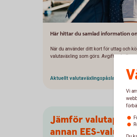
Här hittar du samlad information o
När du använder ditt kort för uttag och kö
valutaväxling som görs. Avgiften kallas v
V
Aktuellt valutaväxlingspåslag och eve
Vi an
webbp
förbä
Jämför valutapåslag
F
R
annan EES-valuta
Du ka