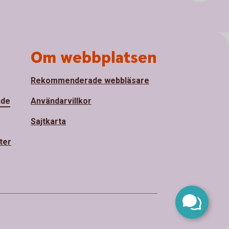
Om webbplatsen
Rekommenderade webbläsare
nde
Användarvillkor
Sajtkarta
ter