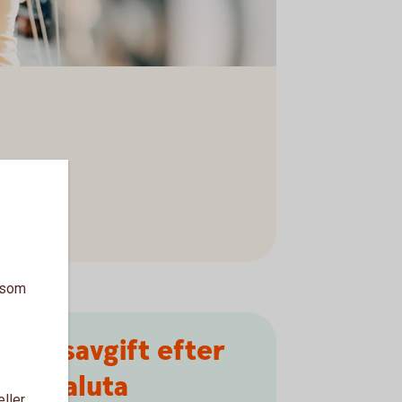
a som
xlingsavgift efter
EES-valuta
eller