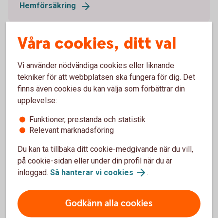
Hemförsäkring
Våra cookies, ditt val
Vi använder nödvändiga cookies eller liknande
Jämför försäkringar
tekniker för att webbplatsen ska fungera för dig. Det
finns även cookies du kan välja som förbättrar din
Är det svårt att veta vilken försäkring du ska välja?
upplevelse:
Jämför försäkringar hos
Funktioner, prestanda och statistik
Konsumenternas.se
Relevant marknadsföring
Du kan ta tillbaka ditt cookie-medgivande när du vill,
på cookie-sidan eller under din profil när du är
inloggad.
Så hanterar vi
cookies
.
Hur kan en villahemförsäkring
hjälpa?
Godkänn alla cookies
Hemförsäkring täcker vanligtvis vattenskador som