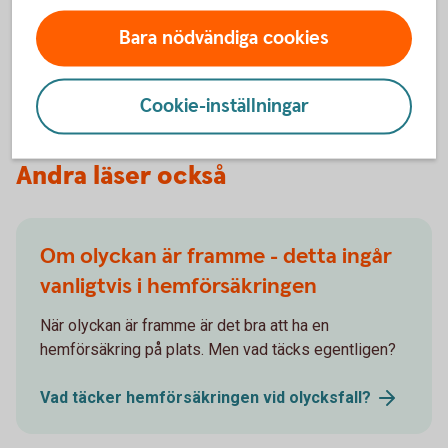
orsakats av plötsliga och oförutsedda händelser, som
Bara nödvändiga cookies
rörbrott eller översvämningar från naturkatastrofer. Det är
viktigt att noggrant granska försäkringspolicyn för att förstå
exakt vad som täcks.
Cookie-inställningar
Andra läser också
Om olyckan är framme - detta ingår
vanligtvis i hemförsäkringen
När olyckan är framme är det bra att ha en
hemförsäkring på plats. Men vad täcks egentligen?
Vad täcker hemförsäkringen vid
olycksfall?