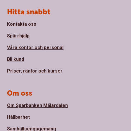
Sidfot
Hitta snabbt
Kontakta oss
Spärrhjälp
Våra kontor och personal
Bli kund
Priser, räntor och kurser
Om oss
Om Sparbanken Mälardalen
Hållbarhet
Samhällsengagemang