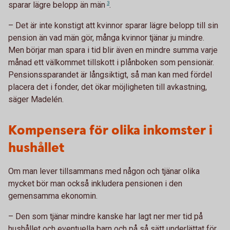
sparar lägre belopp än
män
3
.
– Det är inte konstigt att kvinnor sparar lägre belopp till sin
pension än vad män gör, många kvinnor tjänar ju mindre.
Men börjar man spara i tid blir även en mindre summa varje
månad ett välkommet tillskott i plånboken som pensionär.
Pensionssparandet är långsiktigt, så man kan med fördel
placera det i fonder, det ökar möjligheten till avkastning,
säger Madelén.
Kompensera för olika inkomster i
hushållet
Om man lever tillsammans med någon och tjänar olika
mycket bör man också inkludera pensionen i den
gemensamma ekonomin.
– Den som tjänar mindre kanske har lagt ner mer tid på
hushållet och eventuella barn och på så sätt underlättat för