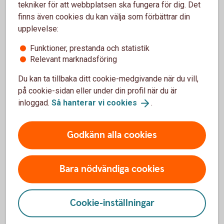
tekniker för att webbplatsen ska fungera för dig. Det
finns även cookies du kan välja som förbättrar din
Madelén Falkenhäll
upplevelse:
Ekonom för Finansiell hälsa
Funktioner, prestanda och statistik
Relevant marknadsföring
Du kan ta tillbaka ditt cookie-medgivande när du vill,
på cookie-sidan eller under din profil när du är
Så kan du förbättra
inloggad.
Så hanterar vi
cookies
.
pensionen:
Godkänn alla cookies
Om det är möjligt, försök att jobba heltid,
längre perioder av deltidsarbete ger lägre
Bara nödvändiga cookies
pension.
Deltidsarbete under småbarnsår påverkar
Cookie-inställningar
pensionen olika beroende på vilket
tjänstepensionsavtal du har. Kolla upp vad