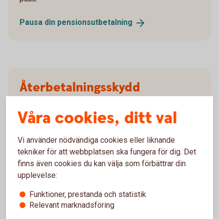
Pausa din
pensionsutbetalning
Återbetalningsskydd
Våra cookies, ditt val
Behöver du
återbetalningsskydd?
Blankett återbetalningsskydd (pdf)
Vi använder nödvändiga cookies eller liknande
tekniker för att webbplatsen ska fungera för dig. Det
finns även cookies du kan välja som förbättrar din
upplevelse:
Ansök
Funktioner, prestanda och statistik
Relevant marknadsföring
Blankett för utbetalning (pdf)