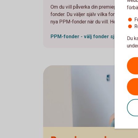
webbp
Om du vill påverka din premiepension kan
förbä
fonder. Du väljer själv vilka fonder du vi
F
nya PPM-fonder när du vill. Helt utan ko
R
PPM-fonder - välj fonder
själv
Du ka
under