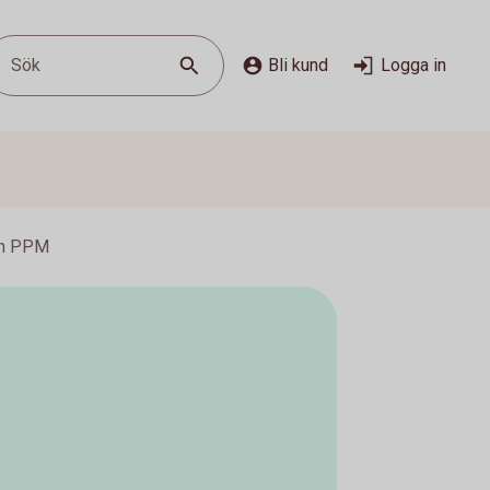
Sök
Bli kund
Logga in
on PPM