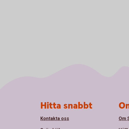
Sidfot
Hitta snabbt
Om
Kontakta oss
Om S