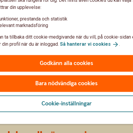
latsen ska fungera för dig. Det finns även cookies du kan välj
 du enkelt byta från AP7 Såfa till andra PPM-
ttrar din upplevelse:
ll byta till, hos Pensionsmyndigheten. Du kan välja
unktioner, prestanda och statistik
stnad! Läs mer om hur du byter fonderna.
elevant marknadsföring
n ta tillbaka ditt cookie-medgivande när du vill, på cookie-sidan 
 din profil när du är inloggad.
Så hanterar vi
cookies
.
Godkänn alla cookies
Bara nödvändiga cookies
Cookie-inställningar