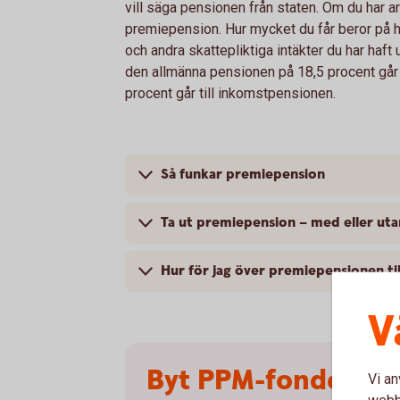
vill säga pensionen från staten. Om du har ar
premiepension. Hur mycket du får beror på h
och andra skattepliktiga intäkter du har haft u
den allmänna pensionen på 18,5 procent går 
procent går till inkomstpensionen.
Så funkar premiepension
Ta ut premiepension – med eller ut
Hur för jag över premiepensionen ti
V
Byt PPM-fonder – 
Vi an