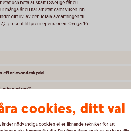
betat och betalat skatt i Sverige får du
ur många år du har arbetat samt vilken lön
nder ditt liv. Av den totala avsättningen till
2,5 procent till premiepensionen. Övriga 16
an efterlevandeskydd
ll min partner?
åra cookies, ditt val
påverka din premiepension
vänder nödvändiga cookies eller liknande tekniker för att