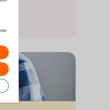
a som
eller