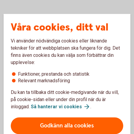
Så fungerar Grönt billån
Våra cookies, ditt val
Vilka kriterier har ni för ett Grönt billån?
Vi använder nödvändiga cookies eller liknande
tekniker för att webbplatsen ska fungera för dig. Det
finns även cookies du kan välja som förbättrar din
Vad menar ni med miljövänlig bil?
upplevelse:
Behöver jag vara kund för att få låna?
Funktioner, prestanda och statistik
Relevant marknadsföring
Hur mycket får jag låna?
Du kan ta tillbaka ditt cookie-medgivande när du vill,
på cookie-sidan eller under din profil när du är
När får jag besked?
inloggad.
Så hanterar vi
cookies
.
Godkänn alla cookies