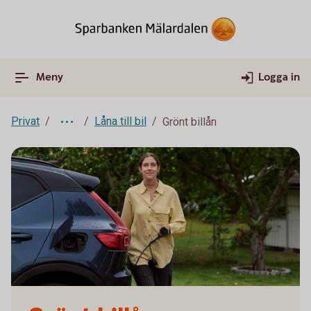
Meny
Logga in
Privat
Låna till bil
Grönt billån