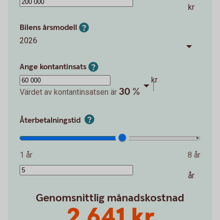
kr
Bilens årsmodell
2026
Ange kontantinsats
kr
30 %
Värdet av kontantinsatsen är
Återbetalningstid
1 år
8 år
år
Genomsnittlig månadskostnad
2 641 kr