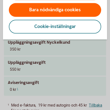
Pris och ränta Grönt billån
Bara nödvändiga cookies
Ränta
5,19 % (senaste ränteändring 2025-10-03), räntan är
Cookie-inställningar
rörlig.
Uppläggningsavgift Nyckelkund
350 kr
Uppläggningsavgift
550 kr
Aviseringsavgift
0 kr
1
Med e-faktura, 19 kr med autogiro och 45 kr
Tillbaka
1