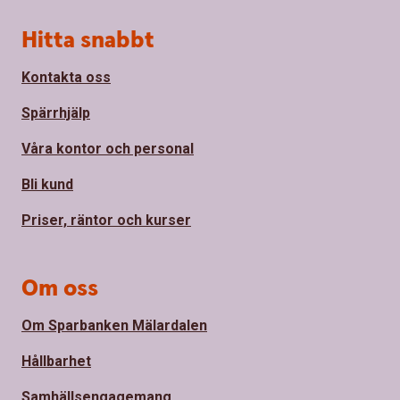
Sidfot
Hitta snabbt
Kontakta oss
Spärrhjälp
Våra kontor och personal
Bli kund
Priser, räntor och kurser
Om oss
Om Sparbanken Mälardalen
Hållbarhet
Samhällsengagemang