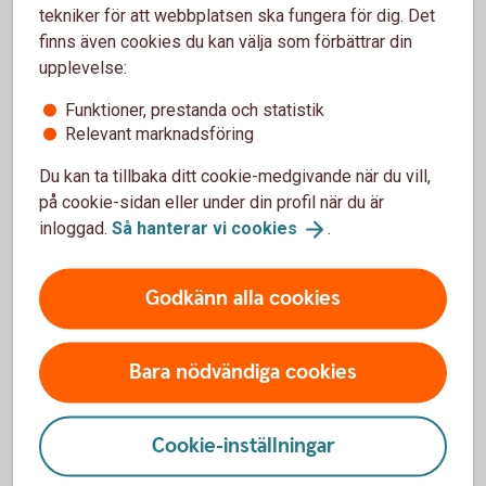
tekniker för att webbplatsen ska fungera för dig. Det
finns även cookies du kan välja som förbättrar din
Storbritannien
Brittiskt pund
GBP
12,6815
upplevelse:
Sydafrika
Sydafrikansk
ZAR
0,5782
Funktioner, prestanda och statistik
rand
Relevant marknadsföring
Thailand
Thailänsk bath
THB
0,2833
Du kan ta tillbaka ditt cookie-medgivande när du vill,
på cookie-sidan eller under din profil när du är
Tjeckien
Tjeckisk krona
CZK
0,4475
inloggad.
Så hanterar vi
cookies
.
Ungern
Ungersk forint
HUF
0,0297
Godkänn alla cookies
USA
Amerikansk
USD
9,4044
dollar
Bara nödvändiga cookies
Cookie-inställningar