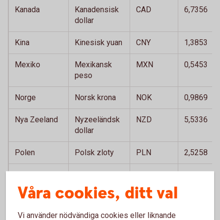
Kanada
Kanadensisk
CAD
6,7356
dollar
Kina
Kinesisk yuan
CNY
1,3853
Mexiko
Mexikansk
MXN
0,5453
peso
Norge
Norsk krona
NOK
0,9869
Nya Zeeland
Nyzeeländsk
NZD
5,5336
dollar
Polen
Polsk zloty
PLN
2,5258
Schweiz
Schweizisk
CHF
11,6206
franc
Våra cookies, ditt val
Singapore
Singaporiansk
SGD
7,3498
Vi använder nödvändiga cookies eller liknande
dollar