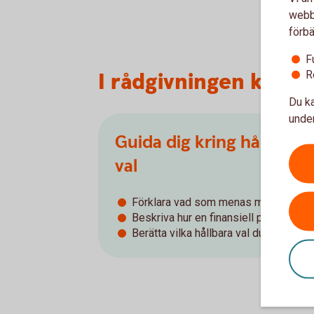
webbp
förbä
F
I rådgivningen komme
R
Du ka
under
Guida dig kring hållbarh
val
Förklara vad som menas med hållbar
Beskriva hur en finansiell produkt kan
Berätta vilka hållbara val du kan göra