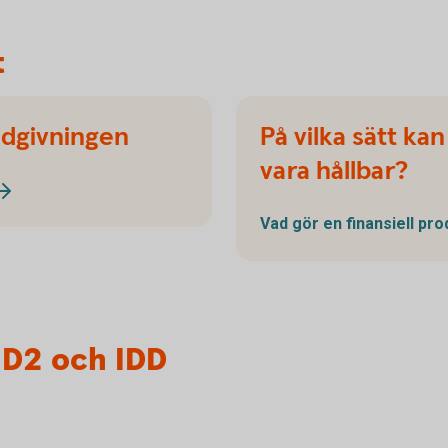
t
ådgivningen
På vilka sätt kan
vara hållbar?
Vad gör en finansiell pr
ID2 och IDD