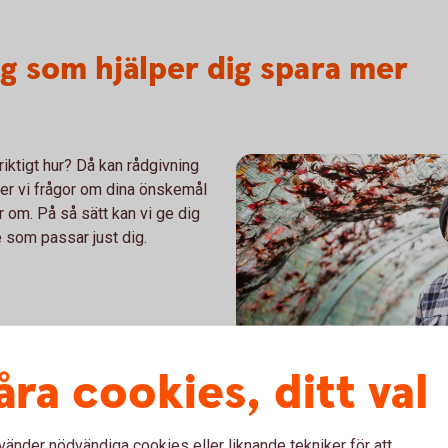
g som hjälper dig spara mer
 riktigt hur? Då kan rådgivning
ller vi frågor om dina önskemål
r om. På så sätt kan vi ge dig
e som passar just dig.
åra cookies, ditt val
vänder nödvändiga cookies eller liknande tekniker för att