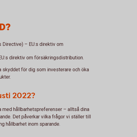
DD?
 Directive) – EU:s direktiv om
EU:s direktiv om försäkringsdistribution.
rka skyddet för dig som investerare och öka
ukter.
usti 2022?
 med hållbarhetspreferenser – alltså dina
nde. Det påverkar vilka frågor vi ställer till
ing hållbarhet inom sparande.