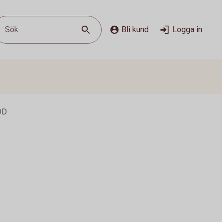
Sök
Bli kund
Logga in
DD