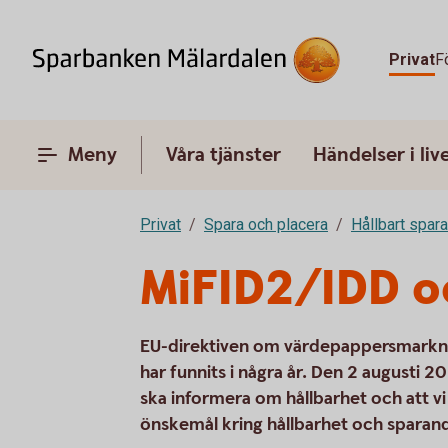
Privat
F
Meny
Våra tjänster
Händelser i liv
Privat
Spara och placera
Hållbart spar
MiFID2/IDD o
EU-direktiven om värdepappersmarknad
har funnits i några år. Den 2 augusti 
ska informera om hållbarhet och att vi 
önskemål kring hållbarhet och sparan