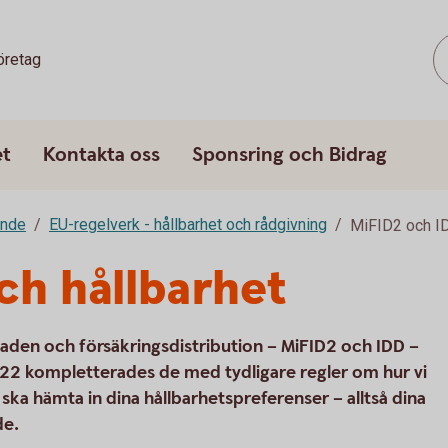
öretag
et
Kontakta oss
Sponsring och Bidrag
ande
EU-regelverk - hållbarhet och rådgivning
MiFID2 och I
ch hållbarhet
en och försäkringsdistribution – MiFID2 och IDD –
2022 kompletterades de med tydligare regler om hur vi
ska hämta in dina hållbarhetspreferenser – alltså dina
de.