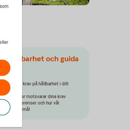
a som
eller
om hållbarhet och guida
ukter
kemål och krav på hållbarhet i ditt
er vi erbjuder motsvarar dina krav
arhetspreferenser och hur vår
 dina önskemål