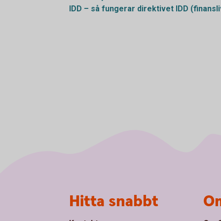
IDD – så fungerar direktivet IDD
(finansl
Sidfot
Hitta snabbt
Om