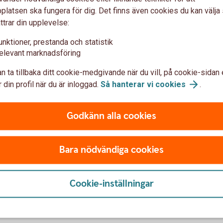
latsen ska fungera för dig. Det finns även cookies du kan välj
ttrar din upplevelse:
unktioner, prestanda och statistik
r vi att:
elevant marknadsföring
n ta tillbaka ditt cookie-medgivande när du vill, på cookie-sidan 
 din profil när du är inloggad.
Så hanterar vi
cookies
.
et och hållbara
Ta in önskemål 
kring våra prod
Godkänn alla cookies
het, ESG
Fråga vad du har för öns
Bara nödvändiga cookies
 vara hållbar
sparande
Förklara hur de produkt
Dokumentera dina hållb
Cookie-inställningar
rekommendation möter