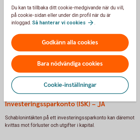
Du kan ta tillbaka ditt cookie-medgivande när du vill,
på cookie-sidan eller under din profil när du är
inloggad.
Så hanterar vi
cookies
.
Kvittning av förluster och utgifter
i kapital – möjligt eller inte?
Godkänn alla cookies
Kapitalförsäkring – NEJ
Bara nödvändiga cookies
För kapitalförsäkringar är schablonskatten en definitiv
källskatt utan koppling till andra inkomster och utgifter. Det
betyder att den schablonmässiga avkastningen inte kan
Cookie-inställningar
kvittas mot förluster och utgifter i kapital.
Investeringssparkonto (ISK) – JA
Schablonintäkten på ett investeringssparkonto kan däremot
kvittas mot förluster och utgifter i kapital.