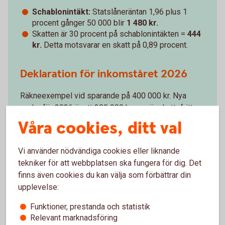
Schablonintäkt:
Statslåneräntan 1,96 plus 1
procent gånger 50 000 blir
1 480 kr.
Skatten är 30 procent på schablonintäkten =
444
kr.
Detta motsvarar en skatt på 0,89 procent.
Deklaration för inkomståret 2026
Räkneexempel vid sparande på 400 000 kr. Nya
regler för 2026 är att 300 000 kronor är skattefritt.
Våra cookies, ditt val
Schablonintäkt
: Statslåneräntan 2,55 plus 1
procent gånger 100 000 blir
3 550
kr.
Skatten är 30 procent på schablonintäkten =
1
Vi använder nödvändiga cookies eller liknande
065
kr
. Detta motsvarar en skatt på 1,065
tekniker för att webbplatsen ska fungera för dig. Det
procent.
finns även cookies du kan välja som förbättrar din
upplevelse:
Funktioner, prestanda och statistik
Relevant marknadsföring