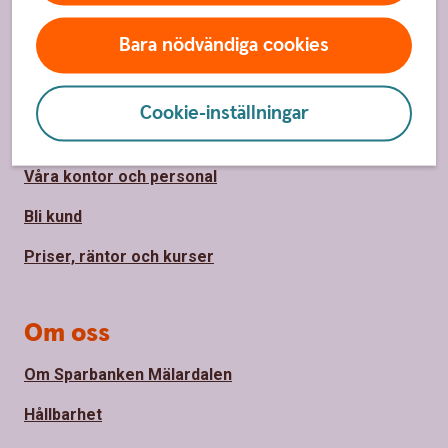
Sidfot
Bara nödvändiga cookies
Hitta snabbt
Kontakta oss
Cookie-inställningar
Spärrhjälp
Våra kontor och personal
Bli kund
Priser, räntor och kurser
Om oss
Om Sparbanken Mälardalen
Hållbarhet