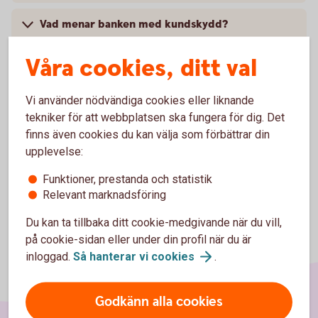
Vad menar banken med kundskydd?
Våra cookies, ditt val
Vad innebär bästa orderutförande (best
execution)?
Vi använder nödvändiga cookies eller liknande
Var kan jag hitta mer information om MiFID2?
tekniker för att webbplatsen ska fungera för dig. Det
finns även cookies du kan välja som förbättrar din
upplevelse:
Funktioner, prestanda och statistik
Relevant marknadsföring
Du kan ta tillbaka ditt cookie-medgivande när du vill,
på cookie-sidan eller under din profil när du är
inloggad.
Så hanterar vi
cookies
.
Godkänn alla cookies