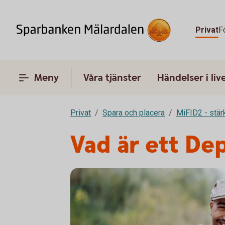
Privat
F
Meny
Våra tjänster
Händelser i liv
Privat
Spara och placera
MiFID2 - stä
Vad är ett De