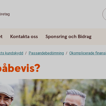
öretag
et
Kontakta oss
Sponsring och Bidrag
rkts kundskydd
Passandebedömning
Okomplicerade finansi
påbevis?