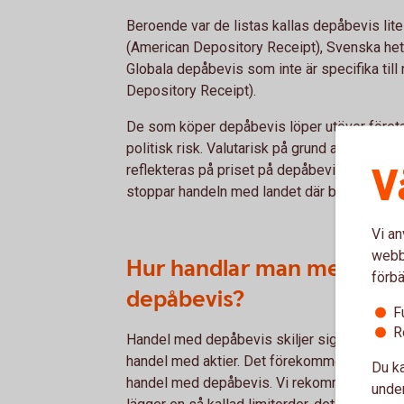
Beroende var de listas kallas depåbevis lit
(American Depository Receipt), Svenska he
Globala depåbevis som inte är specifika till
Depository Receipt).
De som köper depåbevis löper utöver företa
politisk risk. Valutarisk på grund av att stam
V
reflekteras på priset på depåbeviset. Politis
stoppar handeln med landet där bolagets akt
Vi an
webbp
Hur handlar man med
förbä
depåbevis?
F
R
Handel med depåbevis skiljer sig inte från
handel med aktier. Det förekommer courtage
Du ka
handel med depåbevis. Vi rekommenderar at
under