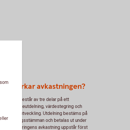
a som
d påverkar avkastningen?
stningen består av tre delar på ett
bevis. Aktieutdelning, värdestegring och
takursens utveckling. Utdelning bestäms på
eller
årliga bolagsstämman och betalas ut under
. Värdestegringens avkastning uppstår först