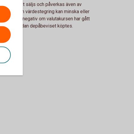
depåbeviset säljs och påverkas även av
takursen. En värdestegring kan minska eller
 och med bli negativ om valutakursen har gått
kraftigt sedan depåbeviset köptes.