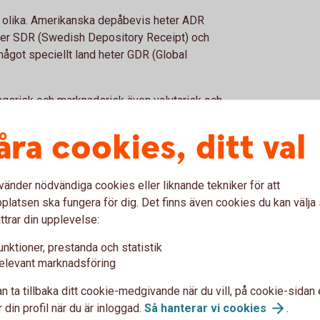
e olika. Amerikanska depåbevis heter ADR
ter SDR (Swedish Depository Receipt) och
 något speciellt land heter GDR (Global
gsrisk och marknadsrisk även valutarisk och
aktien handlas i en annan valuta vilket
åra cookies, ditt val
k risk för att det kan uppstå situationer som
ie handlas. Ett exempel är sanktioner.
vänder nödvändiga cookies eller liknande tekniker för att
latsen ska fungera för dig. Det finns även cookies du kan välj
Vad tar jag för risk?
Va
ttrar din upplevelse:
Förutom de risker som förekommer för aktier,
Avka
unktioner, prestanda och statistik
det vill säga företagsrisk och marknadsrisk, så
depå
elevant marknadsföring
tillkommer även en politisk risk och valutarisk
valu
 vid
n ta tillbaka ditt cookie-medgivande när du vill, på cookie-sidan 
för de som äger ett depåbevis. Även om
den 
t du
 din profil när du är inloggad.
Så hanterar vi
cookies
.
handeln sker i lokal valuta påverkas priset av
året