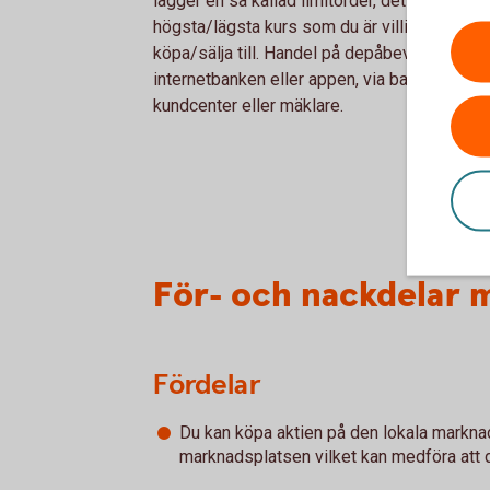
lägger en så kallad limitorder, det vill säga 
högsta/lägsta kurs som du är villig att
köpa/sälja till. Handel på depåbevis görs i
internetbanken eller appen, via bankkontor,
kundcenter eller mäklare.
För- och nackdelar 
Fördelar
Du kan köpa aktien på den lokala marknad
marknadsplatsen vilket kan medföra att d