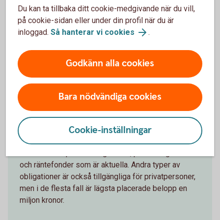
tid en viss tid att sälja en obligation.
Du kan ta tillbaka ditt cookie-medgivande när du vill,
Marknadsvärdet kan påverkas av allmänna
på cookie-sidan eller under din profil när du är
marknadsklimatet utan att ha något med bolaget att
inloggad.
Så hanterar vi cookies
.
göra.
Godkänn alla cookies
Ränteplaceringar
Bara nödvändiga cookies
Ränteplaceringar passar dig som vill placera med
låg risk. Ränteplaceringar är lämpliga som basen i ett
Cookie-inställningar
sparande eller som ett sätt att få ränta på pengar
som snart ska användas. För dig som privatperson
är det främst premieobligationer, privatobligationer
och räntefonder som är aktuella. Andra typer av
obligationer är också tillgängliga för privatpersoner,
men i de flesta fall är lägsta placerade belopp en
miljon kronor.