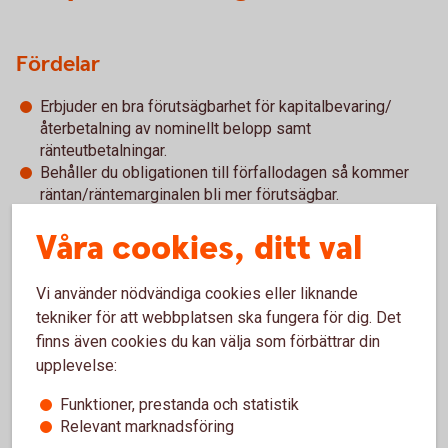
Fördelar
Erbjuder en bra förutsägbarhet för kapitalbevaring/
återbetalning av nominellt belopp samt
ränteutbetalningar.
Behåller du obligationen till förfallodagen så kommer
räntan/räntemarginalen bli mer förutsägbar.
Du kan alltid sälja av obligationen under löptiden till
Våra cookies, ditt val
rådande marknadskurs.
Nackdelar
Vi använder nödvändiga cookies eller liknande
tekniker för att webbplatsen ska fungera för dig. Det
En försäljning innan förfallodagen kan resultera i förlust
finns även cookies du kan välja som förbättrar din
om obligationen säljs till en lägre kurs än
upplevelse:
anskaffningskursen. Kursförlust kan helt eller delvis
Funktioner, prestanda och statistik
kompenseras av tidigare utbetalda kuponger.
Relevant marknadsföring
Beroende på emittent och marknadsklimat så kan det ta