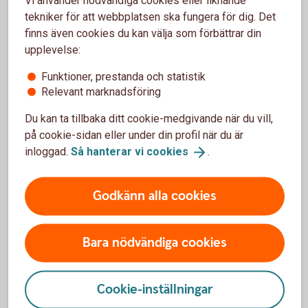
Vi använder nödvändiga cookies eller liknande
När man handlar Swedbanks Bull & Bear-certifikat betalar
tekniker för att webbplatsen ska fungera för dig. Det
man courtage, precis som vid aktieköp. Handel med
finns även cookies du kan välja som förbättrar din
Swedbanks Bull & Bear-certifikat i internetbanken och
upplevelse:
mobilbanken är avgiftsfri, för övriga kanaler gäller ordinarie
prislista. Vid handel tas en spread mellan köp och säljkurs
Funktioner, prestanda och statistik
ut. Ett certifikats värde vid marknadens öppning motsvarar
Relevant marknadsföring
föregående noteringsdags stängningskurs justerat med
Du kan ta tillbaka ditt cookie-medgivande när du vill,
marginaluttag. Se respektive certifikats slutliga villkor för
på cookie-sidan eller under din profil när du är
mer information om marginaluttag.
inloggad.
Så hanterar vi
cookies
.
Viktigt att veta
Godkänn alla cookies
För respektive Bull & Bear-certifikat finns slutliga villkor.
Bull & Bear-certifikat är så kallade ETN:er, Exchange Traded
Bara nödvändiga cookies
Notes, och i slutliga villkor dokumenteras dessa som
certifikat. Det är viktigt att du läser dessa villkor
tillsammans med det av Finansinspektionen godkända
Cookie-inställningar
grundprospektet innan du handlar. Slutliga villkor samt
grundprospekt finns att ladda ner på hemsidan.