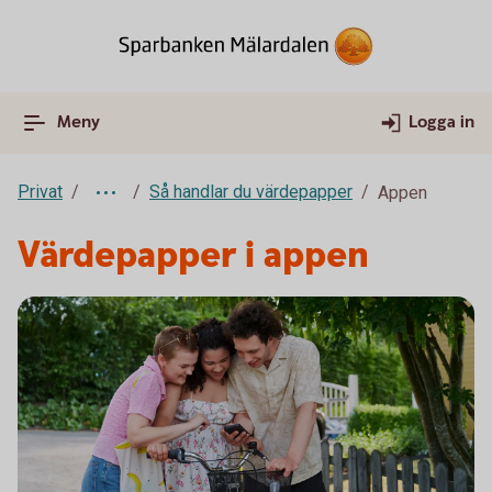
Meny
Logga in
Privat
Så handlar du värdepapper
Appen
Värdepapper i appen