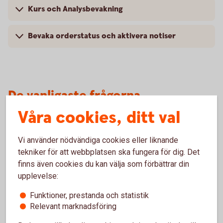
Kurs och Analysbevakning
Bevaka orderstatus och aktivera notiser
De vanligaste frågorna
Våra cookies, ditt val
Vilka marknader är möjliga att handla på?
Vi använder nödvändiga cookies eller liknande
tekniker för att webbplatsen ska fungera för dig. Det
Hur skaffar jag en Värdepapperstjänst (depå)?
finns även cookies du kan välja som förbättrar din
upplevelse:
Vad är köpkraft?
Funktioner, prestanda och statistik
Relevant marknadsföring