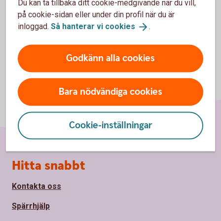
Du kan ta tillbaka ditt cookie-medgivande när du vill,
Här hittar du fler frågor och
svar
på cookie-sidan eller under din profil när du är
inloggad.
Så hanterar vi
cookies
.
Godkänn alla cookies
Bara nödvändiga cookies
Cookie-inställningar
Sidfot
Hitta snabbt
Kontakta oss
Spärrhjälp