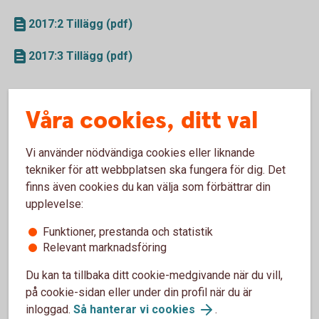
2017:2 Tillägg (pdf)
2017:3 Tillägg (pdf)
Swedbanks Program för Warranter
Våra cookies, ditt val
2017-03-31
Vi använder nödvändiga cookies eller liknande
Prospekt (pdf)
tekniker för att webbplatsen ska fungera för dig. Det
finns även cookies du kan välja som förbättrar din
2017:1 Tillägg (pdf)
upplevelse:
2017:2 Tillägg (pdf)
Funktioner, prestanda och statistik
Relevant marknadsföring
2017:3 Tillägg (pdf)
Du kan ta tillbaka ditt cookie-medgivande när du vill,
på cookie-sidan eller under din profil när du är
Swedbanks Program för Bevis
inloggad.
Så hanterar vi cookies
.