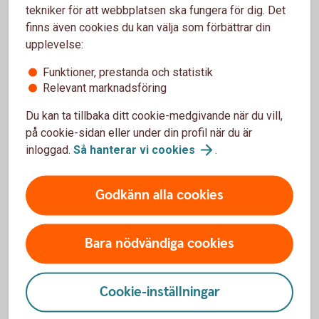
tekniker för att webbplatsen ska fungera för dig. Det
finns även cookies du kan välja som förbättrar din
upplevelse:
Kontakta
Funktioner, prestanda och statistik
Google
Relevant marknadsföring
Du kan ta tillbaka ditt cookie-medgivande när du vill,
på cookie-sidan eller under din profil när du är
inloggad.
Så hanterar vi
cookies
.
Vill du veta mer om Google
Godkänn alla cookies
Pay?
Bara nödvändiga cookies
Om du har fler frågor eller funderingar om Google
Pay kan du vända dig till Google för mer information.
Cookie-inställningar
Google Pay
(pay.google.com)