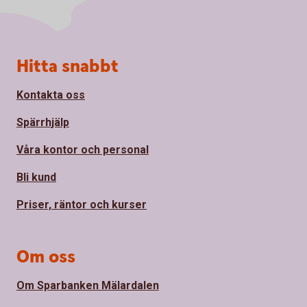
Sidfot
Hitta snabbt
Kontakta oss
Spärrhjälp
Våra kontor och personal
Bli kund
Priser, räntor och kurser
Om oss
Om Sparbanken Mälardalen