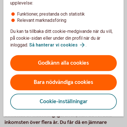
företag?
upplevelse:
Funktioner, prestanda och statistik
Läs mer här om vårt företagskonto, ett transaktionskonto
Relevant marknadsföring
för samtliga in- och utbetalningar.
Du kan ta tillbaka ditt cookie-medgivande när du vill,
Företagskonto
på cookie-sidan eller under din profil när du är
inloggad.
Så hanterar vi
cookies
.
Aktuella räntor
Godkänn alla cookies
Ränta och bindningstid
Bara nödvändiga cookies
Cookie-inställningar
Med Skogskonto och Skogsskadekonto, som alla
omfattas av insättningsgarantin, kan du fördela
inkomsten över flera år. Du får då en jämnare