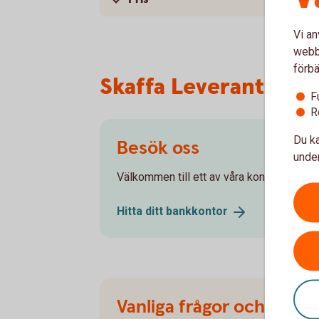
Vi an
webbp
förbä
Skaffa Leverantörsb
F
R
Du ka
Besök oss
under
Välkommen till ett av våra kontor så hjälpe
Hitta ditt
bankkontor
Vanliga frågor och svar 