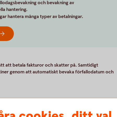
allodagsbevakning och bevakning av
la hantering.
ngar hantera många typer av betalningar.
tt att betala fakturor och skatter på. Samtidigt
utiner genom att automatiskt bevaka förfallodatum och
g
åra cookies, ditt val