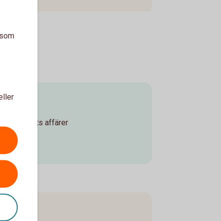
a som
eller
ed företagets affärer