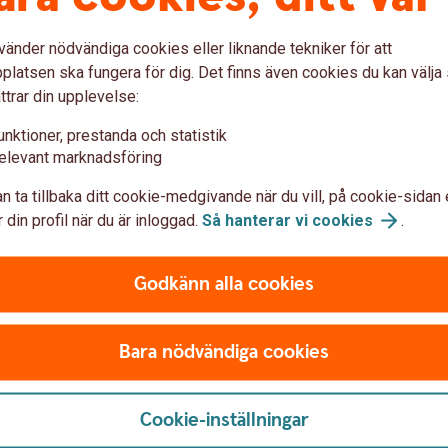
vänder nödvändiga cookies eller liknande tekniker för att
latsen ska fungera för dig. Det finns även cookies du kan välj
ttrar din upplevelse:
etalning
unktioner, prestanda och statistik
elevant marknadsföring
n ta tillbaka ditt cookie-medgivande när du vill, på cookie-sidan 
Ring oss
 din profil när du är inloggad.
Så hanterar vi
cookies
.
r vi dig.
Ring oss för att få hjälp m
Godkänn alla cookies
Ring 0771-55 00 55
Bara nödvändiga cookies
Cookie-inställningar
- internetbanken för företag