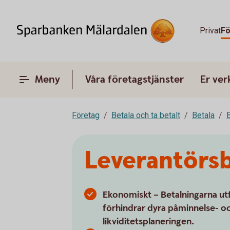
Privat
Fö
Meny
Våra företagstjänster
Er ve
Företag
Betala och ta betalt
Betala
B
Leverantörsb
Ekonomiskt – Betalningarna utf
förhindrar dyra påminnelse- oc
likviditetsplaneringen.