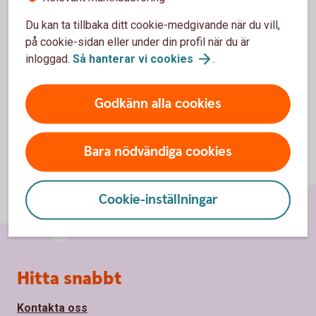
Fler företagslån
Du kan ta tillbaka ditt cookie-medgivande när du vill,
på cookie-sidan eller under din profil när du är
Fastighetslån i Swedbank
Hypotek
inloggad.
Så hanterar vi
cookies
.
Godkänn alla cookies
Bara nödvändiga cookies
Cookie-inställningar
Sidfot
Hitta snabbt
Kontakta oss