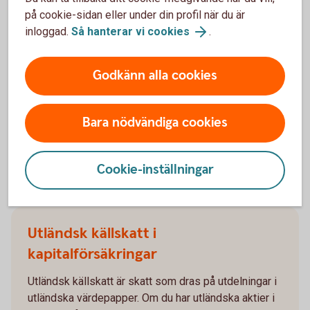
på cookie-sidan eller under din profil när du är
Avkastningsskatt för
inloggad.
Så hanterar vi cookies
.
kapitalförsäkringar
Godkänn alla cookies
I en kapitalförsäkring betalar man en årlig
avkastningsskatt, vilket gör att pengarna är skattade
och klara vid uttag.
Bara nödvändiga cookies
Avkastningsskatt
Cookie-inställningar
Utländsk källskatt i
kapitalförsäkringar
Utländsk källskatt är skatt som dras på utdelningar i
utländska värdepapper. Om du har utländska aktier i