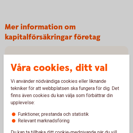
Mer information om
kapitalförsäkringar företag
Bryttider för fonder i
Våra cookies, ditt val
kapitalförsäkringar
Handel med fonder sker alltid till okänd kurs (okänt
Vi använder nödvändiga cookies eller liknande
pris). Kursen sätts först i efterhand, efter den så
tekniker för att webbplatsen ska fungera för dig. Det
kallade bryttiden.
finns även cookies du kan välja som förbättrar din
upplevelse:
Bryttider för fonder i försäkringar
Funktioner, prestanda och statistik
Relevant marknadsföring
Du kan ta tillbaka ditt cookie-medgivande när du vill,