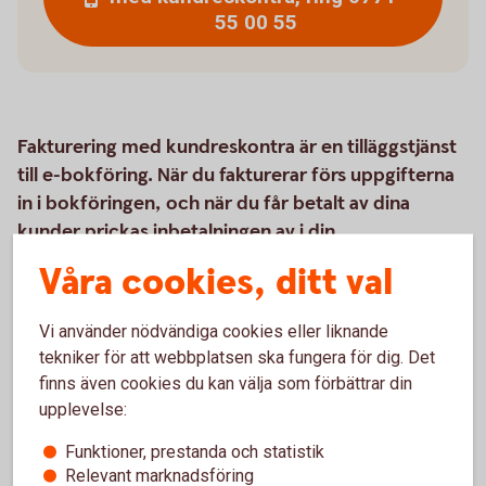
55 00 55
Fakturering med kundreskontra är en tilläggstjänst
till e-bokföring. När du fakturerar förs uppgifterna
in i bokföringen, och när du får betalt av dina
kunder prickas inbetalningen av i din
kundreskontra.
Våra cookies, ditt val
Vi använder nödvändiga cookies eller liknande
tekniker för att webbplatsen ska fungera för dig. Det
Så här fungerar tjänsten
finns även cookies du kan välja som förbättrar din
upplevelse:
Pris
Funktioner, prestanda och statistik
Relevant marknadsföring
Kontakta oss