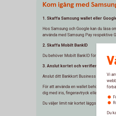
Kom igång med Samsung 
1. Skaffa Samsung wallet eller Googl
Hos Samsung och Google kan du läsa om v
använda med Samsung Pay respektive G
2. Skaffa Mobilt BankID
V
Du behöver Mobilt BankID för att ansluta 
3. Anslut kortet och verifiera
Vi an
Anslut ditt Bankkort Business i wallet a
webbp
För att använda en wallet behöver du välja
förbä
dig med iris, fingeravtryck eller en kod
F
R
Du väljer limit när kortet läggs upp för f
Du ka