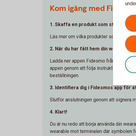
under
Kom igång med Fidesmo
1. Skaffa en produkt som stöder Fid
Läs mer om vilka produkter som stödjs 
2. När du har fått hem din wearable 
Ladda ner appen Fidesmo från Google Play
appen genom att följa instruktionerna - 
beställningen.
3. Identifiera dig i Fidesmos app för 
Slutför anslutningen genom att signera m
4. Klart!
Du är nu redo att börja använda din weara
wearable mot terminalen där symbolen fö