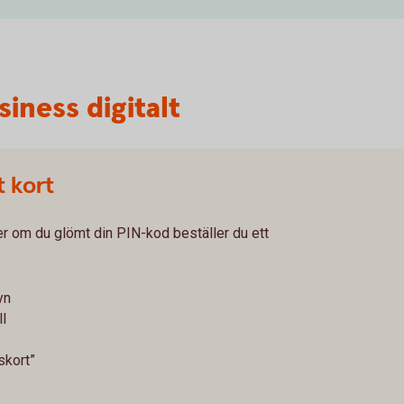
iness digitalt
t kort
ler om du glömt din PIN-kod beställer du ett
yn
ll
skort”