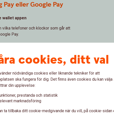
Pay eller Google Pay
e wallet appen
ilka telefoner och klockor som går att
oogle Pay.
åra cookies, ditt val
ditt bankkort.
vänder nödvändiga cookies eller liknande tekniker för att
ppen och verifiera kortet med Mobilt BankID.
latsen ska fungera för dig. Det finns även cookies du kan välj
 en verifieringsmetod. Du kan välja att verifiera
ttrar din upplevelse:
 kopplad till Samsung Pay/Google Pay.
unktioner, prestanda och statistik
elevant marknadsföring
örsta gången. Du kan när som helst ändra limiten.
n ta tillbaka ditt cookie-medgivande när du vill, på cookie-sidan 