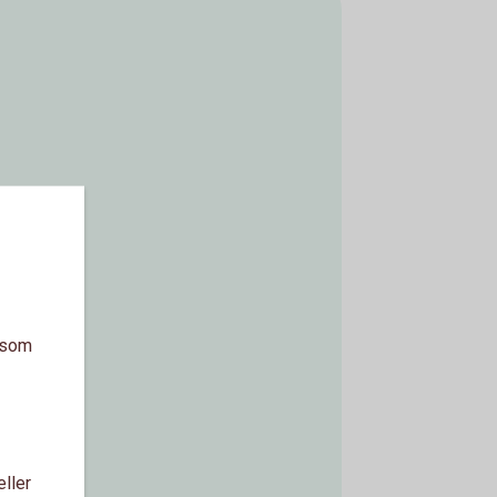
a som
eller