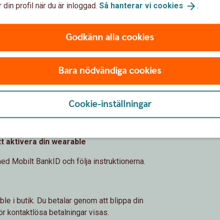
 din profil när du är inloggad.
Så hanterar vi
cookies
.
 Pay
Godkänn alla cookies
esmo Pay
på
Fidesmos webbplats
(fidesmo.se)
Bara nödvändiga cookies
– Installera appen Fidesmo
 eller App store. Lägg in dina kortuppgifter i
Cookie-inställningar
om du inte redan gjort det i samband med
att aktivera din wearable
ed Mobilt BankID och följa instruktionerna.
ble i butik. Du betalar genom att blippa din
r kontaktlösa betalningar visas.