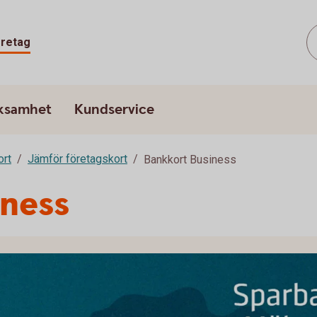
retag
rksamhet
Kundservice
ort
Jämför företagskort
Bankkort Business
iness