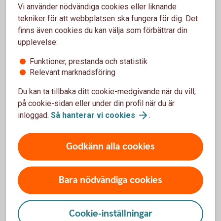
Vi använder nödvändiga cookies eller liknande
tekniker för att webbplatsen ska fungera för dig. Det
Mer information
finns även cookies du kan välja som förbättrar din
upplevelse:
Funktioner, prestanda och statistik
Relevant marknadsföring
Vanliga frågor och svar
Du kan ta tillbaka ditt cookie-medgivande när du vill,
på cookie-sidan eller under din profil när du är
Varför ska man använda importremburs?
inloggad.
Så hanterar vi
cookies
.
Kan man ansöka om en importremburs via mejl?
Godkänn alla cookies
Hur vet man att det är de varor som är beställda
som kommer?
Bara nödvändiga cookies
Cookie-inställningar