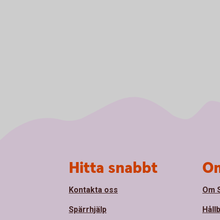
Sidfot
Hitta snabbt
Om
Kontakta oss
Om S
Spärrhjälp
Håll