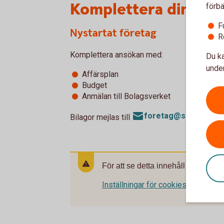
Komplettera din ans
förbä
F
Nystartat företag
R
Komplettera ansökan med:
Du ka
under
Affärsplan
Budget
Anmälan till Bolagsverket
foretag@sparbanke
Bilagor mejlas till
För att se detta innehåll behöver d
Inställningar för cookies