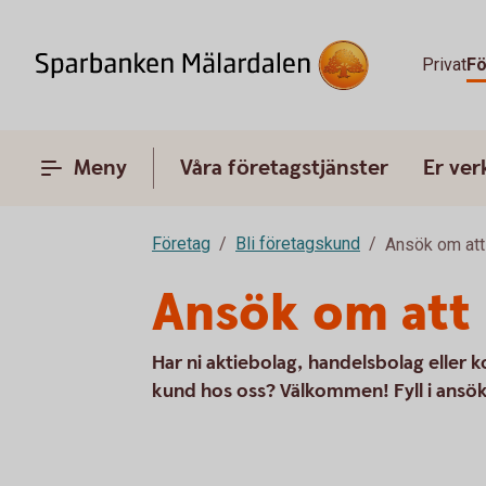
Privat
Fö
Meny
Våra företagstjänster
Er ve
Företag
Bli företagskund
Ansök om att
Ansök om att 
Har ni aktiebolag, handelsbolag eller k
kund hos oss? Välkommen! Fyll i ansöka