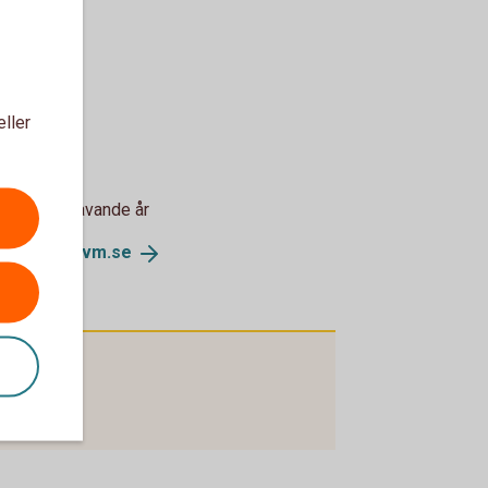
eller
etsår
g för innehavande år
parbankenvm.
se