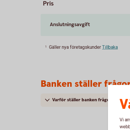
Pris
Anslutningsavgift
Gäller nya företagskunder
Tillbaka
1
Banken ställer frågo
V
Varför ställer banken frågor om ditt
Vi an
webbp