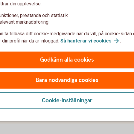
ökan
ttrar din upplevelse:
unktioner, prestanda och statistik
Byte av bank
elevant marknadsföring
Komplettera ansökan med:
n ta tillbaka ditt cookie-medgivande när du vill, på cookie-sidan 
 din profil när du är inloggad.
Så hanterar vi
cookies
.
Budget
Bokslut senaste verksamh
Resultat- och balansräknin
Godkänn alla cookies
nvm.se
Bilagor mejlas till
foretag@s
Bara nödvändiga cookies
u först godkänna cookies för Funktioner, prestanda och statistik.
Cookie-inställningar