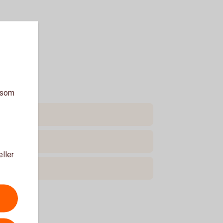
a som
eller