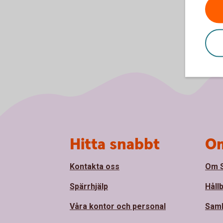
Sidfot
Hitta snabbt
Om
Kontakta oss
Om S
Spärrhjälp
Håll
Våra kontor och personal
Sam