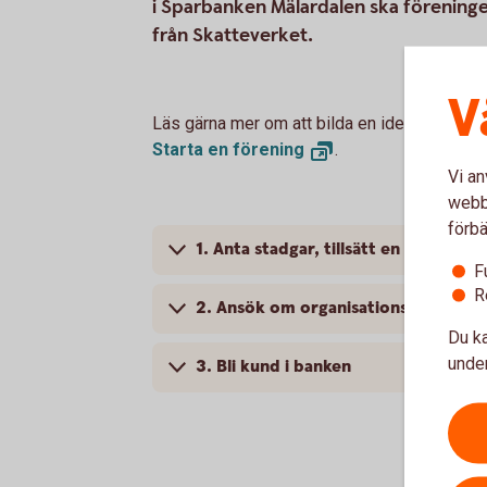
i Sparbanken Mälardalen ska förening
från Skatteverket.
V
Läs gärna mer om att bilda en ideell föreni
Starta en
förening
.
Vi an
webbp
förbä
1. Anta stadgar, tillsätt en styrelse
F
R
2. Ansök om organisationsnummer
Du ka
under
3. Bli kund i banken