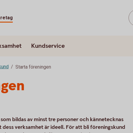
retag
rksamhet
Kundservice
skund
Starta föreningen
ngen
on som bildas av minst tre personer och kännetecknas
tt dess verksamhet är ideell. För att bli föreningskund