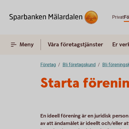
Privat
Fö
Meny
Våra företagstjänster
Er ve
Företag
Bli företagskund
Bli förening
Starta föreni
En ideell förening är en juridisk pers
av att ändamålet är ideellt och/eller a