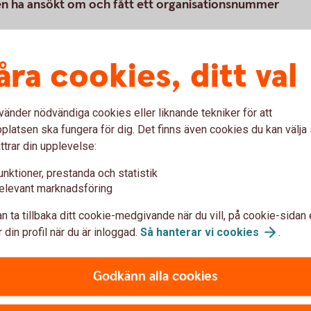
en ha ansökt om och fått ett organisationsnummer
åra cookies, ditt val
ng på Skatteverkets webbplats.
vänder nödvändiga cookies eller liknande tekniker för att
latsen ska fungera för dig. Det finns även cookies du kan välj
ttrar din upplevelse:
 och utse företrädare
unktioner, prestanda och statistik
elevant marknadsföring
n ta tillbaka ditt cookie-medgivande när du vill, på cookie-sidan 
 din profil när du är inloggad.
Så hanterar vi
cookies
.
Godkänn alla cookies