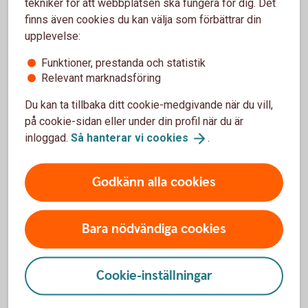
tekniker för att webbplatsen ska fungera för dig. Det
utan pappershantering. Leverantörsportalen är
finns även cookies du kan välja som förbättrar din
tillgänglig alla dagar mellan kl. 07.00–22.00, vilket
upplevelse:
ger dig flexibilitet att arbeta när det passar dig och
dina kunder.
Funktioner, prestanda och statistik
Relevant marknadsföring
Logga in i internetbanken och nå
Leverantörsportalen
Du kan ta tillbaka ditt cookie-medgivande när du vill,
på cookie-sidan eller under din profil när du är
inloggad.
Så hanterar vi
cookies
.
Välkomna att kontakta oss vid
Godkänn alla cookies
frågor
Bara nödvändiga cookies
Frågor till Innesälj Privat
Cookie-inställningar
Öppettider: vardagar klockan 09.00-17.00.