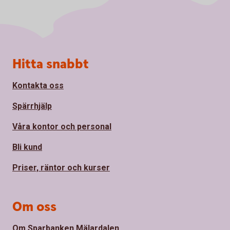
Sidfot
Hitta snabbt
Kontakta oss
Spärrhjälp
Våra kontor och personal
Bli kund
Priser, räntor och kurser
Om oss
Om Sparbanken Mälardalen