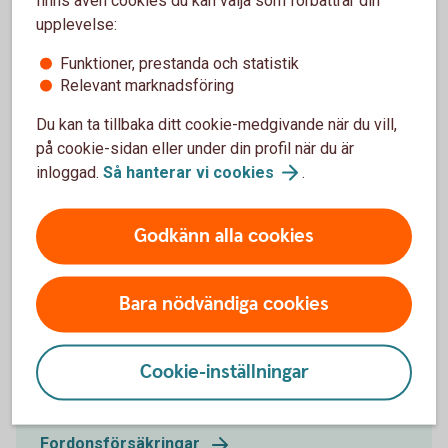
upplevelse:
Funktioner, prestanda och statistik
Relevant marknadsföring
Du kan ta tillbaka ditt cookie-medgivande när du vill,
på cookie-sidan eller under din profil när du är
inloggad.
Så hanterar vi
cookies
.
Godkänn alla cookies
621914182
Fordonsförsäkringar
I samarbete med Tre Kronor erbjuder vi
Bara nödvändiga cookies
fordonsförsäkringar för företagets fordon. Det finns
flera olika fordonsförsäkringar att välja mellan. För
Cookie-inställningar
att se pris på fordonsförsäkring, fyll i
registreringsnummer när du är inloggad.
Fordonsförsäkringar