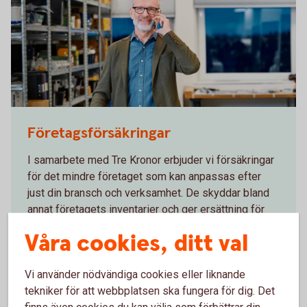
Man standing at a company talking in his mobile
Företagsförsäkringar
I samarbete med Tre Kronor erbjuder vi försäkringar
för det mindre företaget som kan anpassas efter
just din bransch och verksamhet. De skyddar bland
annat företagets inventarier och ger ersättning för
uteblivna intäkter vid skada.
Våra cookies, ditt val
Företagsförsäkringar
Vi använder nödvändiga cookies eller liknande
tekniker för att webbplatsen ska fungera för dig. Det
finns även cookies du kan välja som förbättrar din