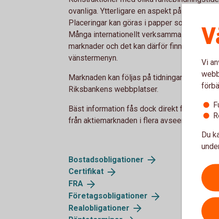
ovanliga. Ytterligare en aspekt på placering
Placeringar kan göras i papper som är utgivn
V
Många internationellt verksamma företag lån
marknader och det kan därför finnas papper i f
vänstermenyn.
Vi an
webbp
Marknaden kan följas på tidningarnas börss
förbä
Riksbankens webbplatser.
F
Bäst information fås dock direkt från banke
R
från aktiemarknaden i flera avseenden.
Du ka
under
Bostadsobligationer
Certifikat
FRA
Företagsobligationer
Realobligationer