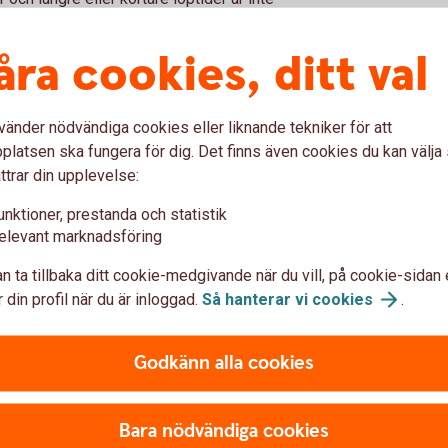
en är vem som har givit ut papperet.
a av svenska eller utländska emittenter.
åra cookies, ditt val
ar dessutom upp pengar på flera olika
lera valutor. Våra ränteplaceringar hittar du i
vänder nödvändiga cookies eller liknande tekniker för att
latsen ska fungera för dig. Det finns även cookies du kan välj
idor, via exempelvis Stockholmsbörsens och
ttrar din upplevelse:
unktioner, prestanda och statistik
n eftersom räntemarknaden skiljer sig en del
elevant marknadsföring
n ta tillbaka ditt cookie-medgivande när du vill, på cookie-sidan 
 din profil när du är inloggad.
Så hanterar vi
cookies
.
Godkänn alla cookies
Bara nödvändiga cookies