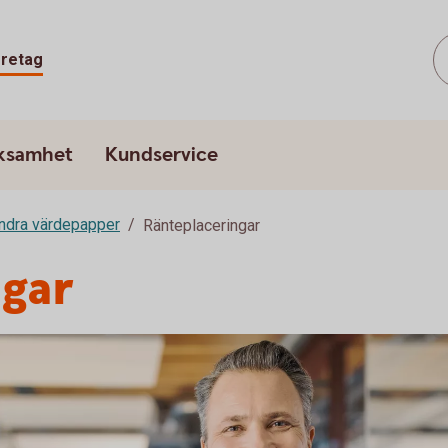
retag
rksamhet
Kundservice
andra värdepapper
Ränteplaceringar
ngar