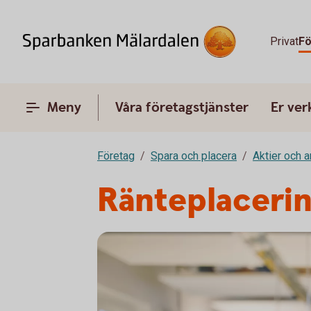
Privat
Fö
Meny
Våra företagstjänster
Er ve
Företag
Spara och placera
Aktier och 
Ränteplaceri