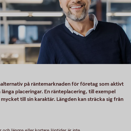
salternativ på räntemarknaden för företag som aktivt
 sina långa placeringar. En ränteplacering, till exempel
 mycket till sin karaktär. Längden kan sträcka sig från
och längre eller kortare löptider är inte