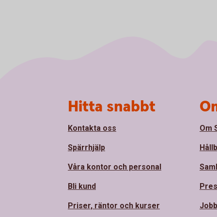
Sidfot
Hitta snabbt
Om
Kontakta oss
Om S
Spärrhjälp
Håll
Våra kontor och personal
Sam
Bli kund
Pre
Priser, räntor och kurser
Jobb