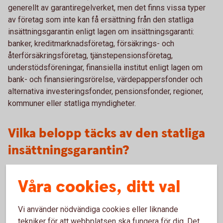
generellt av garantiregelverket, men det finns vissa typer
av företag som inte kan få ersättning från den statliga
insättningsgarantin enligt lagen om insättningsgaranti:
banker, kreditmarknadsföretag, försäkrings- och
återförsäkringsföretag, tjänstepensionsföretag,
understödsföreningar, finansiella institut enligt lagen om
bank- och finansieringsrörelse, värdepappersfonder och
alternativa investeringsfonder, pensionsfonder, regioner,
kommuner eller statliga myndigheter.
Vilka belopp täcks av den statliga
insättningsgarantin?
Insättningsgarantin ersätter kapital och ränta på
Våra cookies, ditt val
inlåningskonto upp till 1.150.000 kronor per person och
bank/institut. Alla insättningar hos en bank/institut läggs
samman för att räkna fram vilket belopp en insättare har rätt
Vi använder nödvändiga cookies eller liknande
till i relation till den banken/institutet. Om en insättare hos
tekniker för att webbplatsen ska fungera för dig. Det