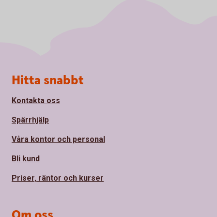
Sidfot
Hitta snabbt
Kontakta oss
Spärrhjälp
Våra kontor och personal
Bli kund
Priser, räntor och kurser
Om oss