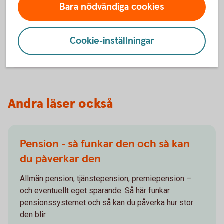
Har du utrymme för extrainsättning till din
Bara nödvändiga cookies
pension? Vi hjälper dig att se vad som är bäst för dig
och företaget.
Cookie-inställningar
Extrainsättning
tjänstepension
Andra läser också
Pension - så funkar den och så kan
du påverkar den
Allmän pension, tjänstepension, premiepension –
och eventuellt eget sparande. Så här funkar
pensionssystemet och så kan du påverka hur stor
den blir.