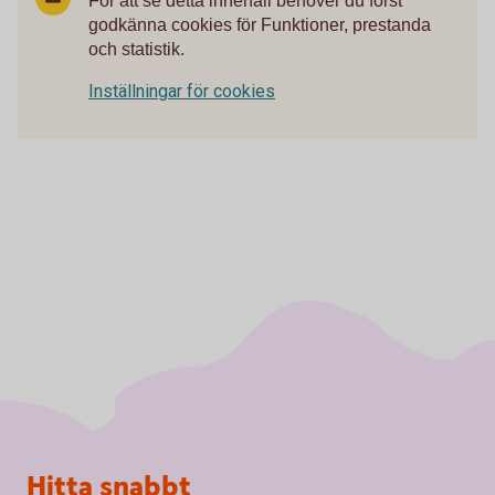
För att se detta innehåll behöver du först
godkänna cookies för Funktioner, prestanda
och statistik.
Inställningar för cookies
Sidfot
Hitta snabbt