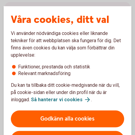
Pension för dig och dina
Våra cookies, ditt val
anställda
Vi använder nödvändiga cookies eller liknande
Vi erbjuder tjänstepension och försäkringar för både
tekniker för att webbplatsen ska fungera för dig. Det
små och stora företag. Vill du bli en mer attraktiv
finns även cookies du kan välja som förbättrar din
arbetsgivare eller förbättra din pension som
upplevelse:
egenföretagare? Vi hjälper dig att hitta rätt lösning!
Funktioner, prestanda och statistik
Prata tjänstepension med
oss
Relevant marknadsföring
Du kan ta tillbaka ditt cookie-medgivande när du vill,
på cookie-sidan eller under din profil när du är
inloggad.
Så hanterar vi
cookies
.
Extrainsättning
Godkänn alla cookies
tjänstepension