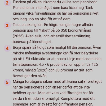
Fundera på vilken inkomst du vill ha som pensionär.
Pensionen är inte något som bara löser sig. Tänk
igenom vilka förväntningar du har på pensionärslivet
och lägg upp en plan för att nå dem.
Ta ut en skälig lön. En högre lön ger högre allmän
pension upp till "taket" på 56 050 kronor/månad
(2026). Även sjuk- och arbetslöshetsersättning
baseras på löneuttaget.
Börja spara så tidigt som möjligt till din pension. Även
mindre månatliga avsättningar kan få stor betydelse
på sikt. Ett riktmärke är att spara i linje med anställdas
tjänstepension: 4,5 - 6 procent av lön upp till 52 125
kronor/månad (2026) och 30 procent av det som
överstiger den nivån.
Många företagare räknar med att kunna sälja företaget
när de pensioneras och anser därför att de inte
behöver spara. Men att veta vad företaget har för
värde i framtiden är omöjligt. Komplettera med ett
sparande som är avsett för din framtida pension.