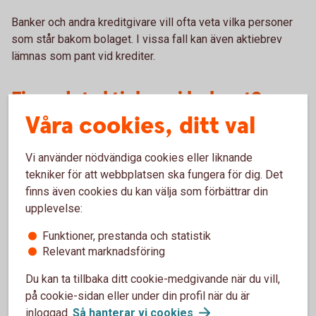
Banker och andra kreditgivare vill ofta veta vilka personer
som står bakom bolaget. I vissa fall kan även aktiebrev
lämnas som pant vid krediter.
Finns det aktiebrev i bolaget?
Våra cookies, ditt val
Tidigare var aktiebolag skyldiga att utfärda fysiska
aktiebrev till sina aktieägare. Det kravet togs bort för flera
Vi använder nödvändiga cookies eller liknande
år sedan. I dag räcker det att ägarförhållandena är
tekniker för att webbplatsen ska fungera för dig. Det
registrerade i aktieboken.
finns även cookies du kan välja som förbättrar din
upplevelse:
Trots det finns fortfarande många bolag där aktiebrev har
utfärdats. En aktieägare kan också begära att få ett
Funktioner, prestanda och statistik
aktiebrev som bevis på sitt innehav.
Relevant marknadsföring
Ett aktiebrev är ett värdepapper, och den som innehar
Du kan ta tillbaka ditt cookie-medgivande när du vill,
brevet anses normalt vara ägare till aktien. Därför är det
på cookie-sidan eller under din profil när du är
viktigt att veta var eventuella aktiebrev finns.
inloggad.
Så hanterar vi
cookies
.