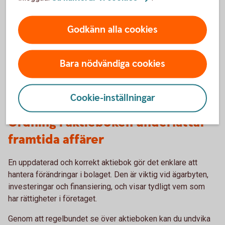
Vad händer om aktiebrev saknas?
Godkänn alla cookies
Om ett aktiebrev har försvunnit kan bolaget ansöka hos
Bolagsverket om att det ska dödas. Det innebär att brevet
Bara nödvändiga cookies
förklaras ogiltigt och att ett nytt kan utfärdas. Processen
kan ta tid och innebär en kostnad, vilket gör det extra viktigt
att ha kontroll över eventuella aktiebrev i bolaget.
Cookie-inställningar
Ordning i aktieboken underlättar
framtida affärer
En uppdaterad och korrekt aktiebok gör det enklare att
hantera förändringar i bolaget. Den är viktig vid ägarbyten,
investeringar och finansiering, och visar tydligt vem som
har rättigheter i företaget.
Genom att regelbundet se över aktieboken kan du undvika