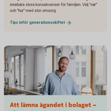
innebära stora konsekvenser för familjen. Välj "när"
och "hur" med stor omsorg.
Tips inför
generationsskiftet
Architect reviewing a building blueprint
Att lämna ägandet i bolaget –