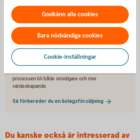
Godkänn alla cookies
1071488226
Bara nödvändiga cookies
Så förbereder du en
bolagsförsäljning
Cookie-inställningar
Att sälja sitt företag är ofta en av de största
affärerna i livet. Med rätt förberedelser kan
processen bli både smidigare och mer
värdeskapande.
Så förbereder du en
bolagsförsäljning
Du kanske också är intresserad av