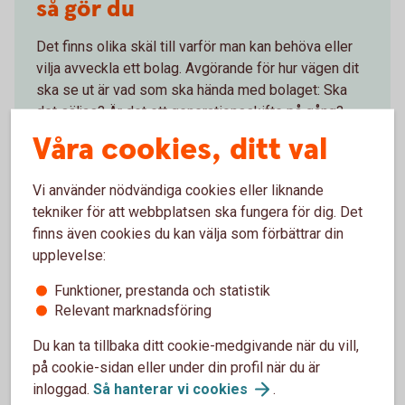
så gör du
Det finns olika skäl till varför man kan behöva eller
vilja avveckla ett bolag. Avgörande för hur vägen dit
ska se ut är vad som ska hända med bolaget: Ska
det säljas? Är det ett generationsskifte på gång?
Ska delägare eller personal ta över, eller ska
Våra cookies, ditt val
företaget avvecklas? Här får du tips på några saker
du behöver tänka på för respektive situation.
Vi använder nödvändiga cookies eller liknande
tekniker för att webbplatsen ska fungera för dig. Det
Att lämna ägandet i
bolaget
finns även cookies du kan välja som förbättrar din
upplevelse:
Funktioner, prestanda och statistik
Relevant marknadsföring
Du kan ta tillbaka ditt cookie-medgivande när du vill,
på cookie-sidan eller under din profil när du är
inloggad.
Så hanterar vi
cookies
.