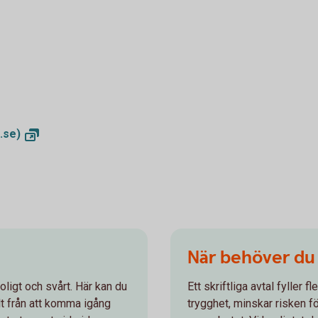
.se)
När behöver du h
oligt och svårt. Här kan du
Ett skriftliga avtal fyller f
llt från att komma igång
trygghet, minskar risken f