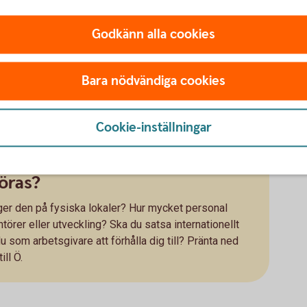
Godkänn alla cookies
mer trovärdig ditt bakgrundsarbete är, desto mer
prissättning behöver du för att nå dina mål och vad är
Bara nödvändiga cookies
ktigt att planera för att kunna ta ut lön eller sätta
ivat. Går siffrorna ihop?
mål
Cookie-inställningar
handla om när ska ni ha nått viss omsättning, ett visst
 det som är relevant för just din idé.
öras?
ygger den på fysiska lokaler? Hur mycket personal
örer eller utveckling? Ska du satsa internationellt
du som arbetsgivare att förhålla dig till? Pränta ned
ill Ö.