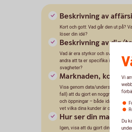
Beskrivning av affärs
Kort och gott: Vad går den ut på? Va
löser din idé?
Beskrivning av dig/
Vad är era styrkor och svagheter? V
V
andra att ta er specifika idé i mål?
svagheter?
Marknaden, konkurr
Vi an
webbp
Visa genom data/undersökningar/bet
förbä
fall) att du gjort en noggrann analy
och öppningar – både idag och i m
F
vet vilka dina kunder är och var de 
R
Hur ser din marknads
Du ka
Igen, visa att du gjort din hemläxa
under