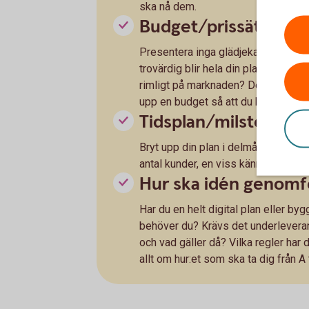
ska nå dem.
Budget/prissättning
Presentera inga glädjekalkyler. Ju 
trovärdig blir hela din plan. Vilken 
rimligt på marknaden? Det är också vi
upp en budget så att du klarar dig pr
Tidsplan/milstolpar/
Bryt upp din plan i delmål. Det kan 
antal kunder, en viss kännedom eller
Hur ska idén genomf
Har du en helt digital plan eller b
behöver du? Krävs det underleverant
och vad gäller då? Vilka regler har 
allt om hur:et som ska ta dig från A t