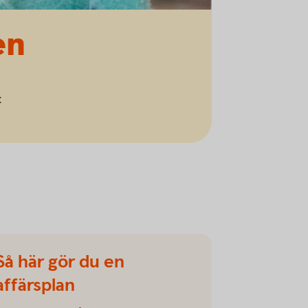
en
t
Så här gör du en
affärsplan