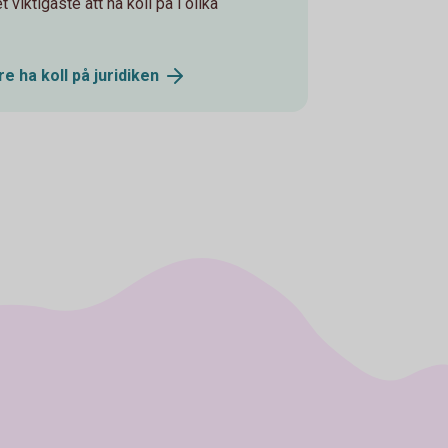
t viktigaste att ha koll på i olika
e ha koll på
juridiken