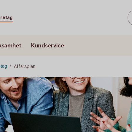
retag
rksamhet
Kundservice
etag
Affärsplan