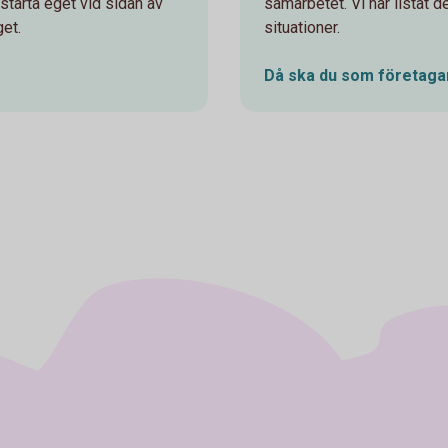
t starta eget vid sidan av
samarbetet. Vi har listat de
get.
situationer.
Då ska du som företagar