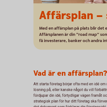
Affärsplan –
Med en affärsplan på plats blir det 
Affärsplanen är din ”road map” som 
få investerare, banker och andra in
Vad är en affärsplan?
Att starta företag börjar ofta med en idé om 
lösning på, eller kanske något du vill förbä
fördjupar din idé, förtydligar vägen framåt o
strategisk plan för hur ditt företag ska förve
det dokument som förklarar din företagsidé