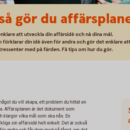
 så gör du affärsplan
enklare att utveckla din affärsidé och nå dina mål.
förklarar din idé även för andra och gör det enklare at
tressenter med på färden. Få tips om hur du gör.
något du vill skapa, ett problem du hittat en
ttra. Affärsplanen är det dokument som
ch klargör vilka mål som ska nås. En
rkliga sin affärsidé helt enkelt. Det är också
 för andra och får dem med på tåget, om det