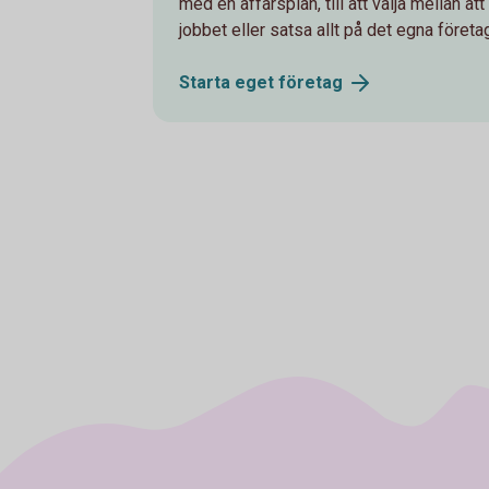
med en affärsplan, till att välja mellan at
jobbet eller satsa allt på det egna företa
Starta eget
företag