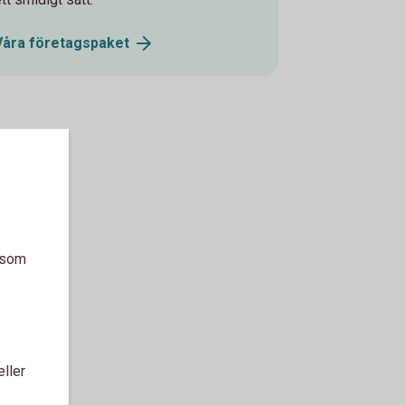
Våra
företagspaket
a som
eller