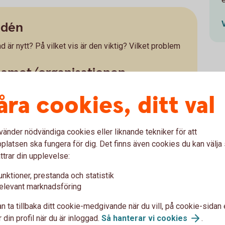
idén
d är nytt? På vilket vis är den viktig? Vilket problem
teamet/organisationen
ad ger er en usp (unik konkurrensfördel) relativt
åra cookies, ditt val
 Behöver ni komplettera ert team för eventuella
enterna och kunderna
vänder nödvändiga cookies eller liknande tekniker för att
latsen ska fungera för dig. Det finns även cookies du kan välj
eendeanalys (eller vad som är rimligt för just ditt
ttrar din upplevelse:
s av marknaden och förstår var det finns möjligheter
orgon. Visa på samma sätt – genom analys – att du
unktioner, prestanda och statistik
största hoten och konkurrenterna finns.
elevant marknadsföring
föringsplan ut?
n ta tillbaka ditt cookie-medgivande när du vill, på cookie-sidan 
 avseende dina framtida kunder och att du vet hur du
 din profil när du är inloggad.
Så hanterar vi
cookies
.