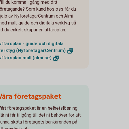
Vill du komma i gång med ditt
företagande? Som kund hos oss får du
hjälp av NyföretagarCentrum och Almi
med mall, guide och digitala verktyg så
att du enkelt skapar en affärsplan.
Affärsplan - guide och digitala
verktyg
(NyföretagarCentrum)
Affärsplan mall
(almi.se)
Våra företagspaket
Vårt företagspaket är en helhetslösning
är ni får tillgång till det ni behöver för att
kunna sköta företagets bankärenden på
tt smidigt sätt.