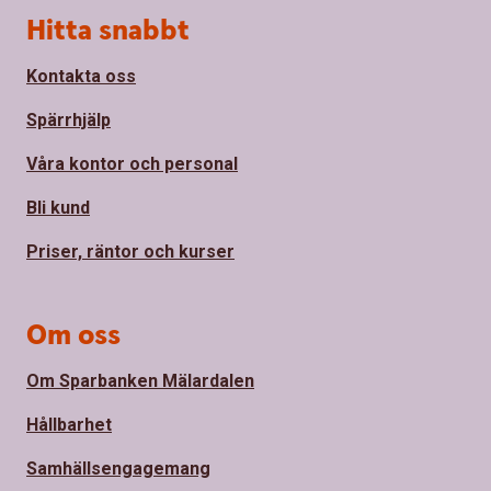
Sidfot
Hitta snabbt
Kontakta oss
Spärrhjälp
Våra kontor och personal
Bli kund
Priser, räntor och kurser
Om oss
Om Sparbanken Mälardalen
Hållbarhet
Samhällsengagemang