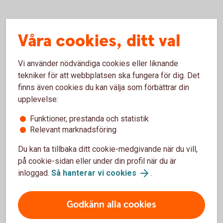
Våra cookies, ditt val
Finansiell information
Vi använder nödvändiga cookies eller liknande
tekniker för att webbplatsen ska fungera för dig. Det
Upplåningsprogram
finns även cookies du kan välja som förbättrar din
upplevelse:
Rating
Funktioner, prestanda och statistik
Relevant marknadsföring
Pelare 3-rapport
Du kan ta tillbaka ditt cookie-medgivande när du vill,
på cookie-sidan eller under din profil när du är
Nödlidande exponeringar
inloggad.
Så hanterar vi cookies
.
Kapitaltäckning
Godkänn alla cookies
Likviditet