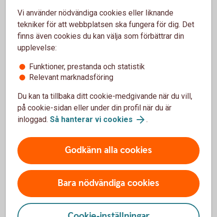
0221-344 27
Vi använder nödvändiga cookies eller liknande
denny.hedenstrom@sparbankenmalardalen.se
tekniker för att webbplatsen ska fungera för dig. Det
finns även cookies du kan välja som förbättrar din
upplevelse:
Funktioner, prestanda och statistik
Relevant marknadsföring
Olika sätt att söka bidrag
Du kan ta tillbaka ditt cookie-medgivande när du vill,
på cookie-sidan eller under din profil när du är
Sponsring av ungdomsidrott
inloggad.
Så hanterar vi cookies
.
Bidrag till idé/initiativ/projekt
Godkänn alla cookies
Bidrag till skolresa
Bara nödvändiga cookies
Cookie-inställningar