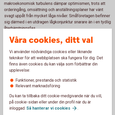
makroekonomisk turbulens dämpar optimismen, trots att
orderingång, omsättning och anställningsplaner har vänt
svagt uppåt från mycket låga nivåer. Småföretagen befinner
sig därmed i en utdragen lågkonjunktur snarare än i en tydlig
återhämtningsfas.
Våra cookies, ditt val
Sveriges småföretag befinner sig i en utdragen
lågkonjunktur, som ser ut att hålla i sig ett tag till. Under
hela 20-talet har utmaningar och konflikter utlöst
Vi använder nödvändiga cookies eller liknande
varandra. Kriget i Mellanöstern ger kännbara
tekniker för att webbplatsen ska fungera för dig. Det
ekonomiska effekter och dämpar konjunkturoptimismen,
finns även cookies du kan välja som förbättrar din
som är lägre än vad den var i höstas. Orderingången,
upplevelse:
omsättningen och anställningsplanerna har vänt upp –
men vi befinner fortsatt på låga nivåer, säger Jörgen
Funktioner, prestanda och statistik
Kennemar, företagsekonom på Swedbank.
Relevant marknadsföring
Du kan ta tillbaka ditt cookie-medgivande när du vill,
Försiktig förbättring i lönsamheten
på cookie-sidan eller under din profil när du är
inloggad.
Så hanterar vi
cookies
.
Lönsamheten har förbättrats något jämfört med tidigare år. I