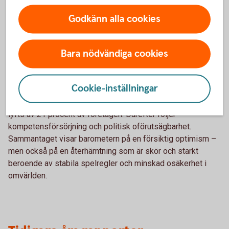
vårens mätning uppger 34 procent av småföretagen att
lönsamheten har stärkts, medan 31 procent uppger en
Godkänn alla cookies
försämring. Samtidigt är utrymmet för investeringar fortsatt
begränsat, särskilt bland de allra minsta företagen, även om
risken för konkurser har minskat.
Bara nödvändiga cookies
Fortsatt svag efterfrågan
Cookie-inställningar
Svag efterfrågan är fortsatt det största tillväxthindret och
lyfts av 21 procent av företagen. Därefter följer
kompetensförsörjning och politisk oförutsägbarhet.
Sammantaget visar barometern på en försiktig optimism –
men också på en återhämtning som är skör och starkt
beroende av stabila spelregler och minskad osäkerhet i
omvärlden.