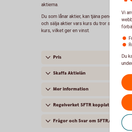
aktierna.
Vi an
Du som lånar aktier, kan tjäna pengar i en m
webbp
och sälja aktier vars kurs du tror ska gå ned 
förbä
kurs, vilket ger en vinst.
F
R
Du ka
Pris
under
Skaffa Aktielån
Mer information
Regelverket SFTR kopplat till Aktiel
Frågor och Svar om SFTR/Transakti