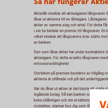
Så här fungerar Akti
Aktielån innebär att aktieägaren/långivaren lån
lånar ut aktierna till en låntagare. Låntagaren 
aktier av samma slag och antal. För detta få
i sin tur betalar en premie till långivaren. En
vilket innebär att långivarens krav ställs m
av banken.
Den som lånar aktier har under kontraktets l
aktieägare. För detta ersätts långivaren me
emissionsrättigheter.
Storleken på premien bestäms av tillgång oc
aktierna är utlånade och på det underliggand
När du lånar ut aktier är det bästa att ställa d
ingående bolag. Då kan banken söka efter d
boka utlåningen och din ersättning. Utdelning
V
rösträtten, stannar hos dig som långivare och