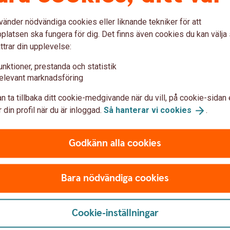
vänder nödvändiga cookies eller liknande tekniker för att
arknad med fallande kurser genom att låna
latsen ska fungera för dig. Det finns även cookies du kan välj
och sedan köpa tillbaka aktierna till en lägre
ttrar din upplevelse:
unktioner, prestanda och statistik
elevant marknadsföring
n ta tillbaka ditt cookie-medgivande när du vill, på cookie-sidan 
 din profil när du är inloggad.
Så hanterar vi
cookies
.
Godkänn alla cookies
Bara nödvändiga cookies
ån
onsrapportering
Cookie-inställningar