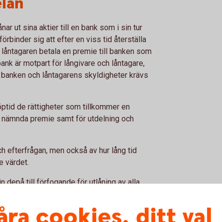
elån
ar ut sina aktier till en bank som i sin tur
förbinder sig att efter en viss tid återställa
r låntagaren betala en premie till banken som
 bank är motpart för långivare och låntagare,
ot banken och låntagarens skyldigheter krävs
öptid de rättigheter som tillkommer en
d nämnda premie samt för utdelning och
h efterfrågan, men också av hur lång tid
e värdet.
in depå till förfogande för utlåning av alla
e aktier som efterfrågas och automatiskt
ar, inlösenrätter, emissionsrätter, men inte
åra cookies, ditt val
 du kan när som helst begära att få tillbaka