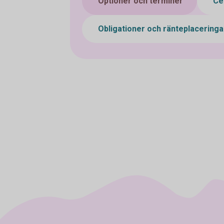
Optioner och terminer
Cer
Obligationer och ränteplacering