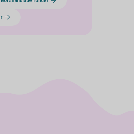
- Börshandlade fonder
er