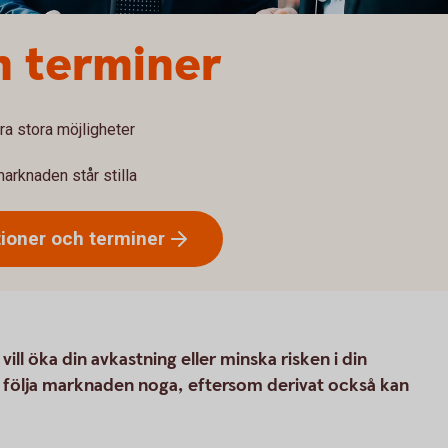
h terminer
ra stora möjligheter
marknaden står stilla
tioner och
terminer
ll öka din avkastning eller minska risken i din
 följa marknaden noga, eftersom derivat också kan