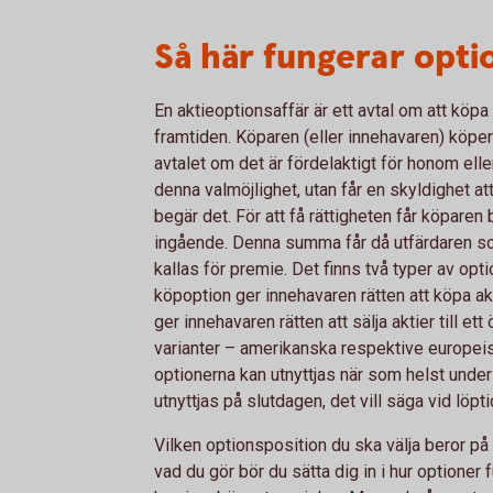
Så här fungerar opti
En aktieoptionsaffär är ett avtal om att köpa el
framtiden. Köparen (eller innehavaren) köper
avtalet om det är fördelaktigt för honom eller
denna valmöjlighet, utan får en skyldighet att
begär det. För att få rättigheten får köparen
ingående. Denna summa får då utfärdaren 
kallas för premie. Det finns två typer av opt
köpoption ger innehavaren rätten att köpa akt
ger innehavaren rätten att sälja aktier till e
varianter – amerikanska respektive europeis
optionerna kan utnyttjas när som helst unde
utnyttjas på slutdagen, det vill säga vid löpti
Vilken optionsposition du ska välja beror p
vad du gör bör du sätta dig in i hur optioner