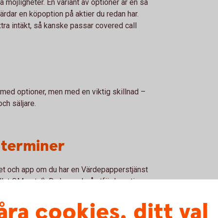
 möjligheter. En variant av optioner är en så
tfärdar en köpoption på aktier du redan har.
tra intäkt, så kanske passar covered call
ed optioner, men med en viktig skillnad –
ch säljare.
 terminer
rnet och app om du har en Värdepapperstjänst
allat OM-avtal). Du kan också utfärda optioner
llat Covered call, i internetbanken. Om du
åra cookies, ditt val
ndra typer av optioner och handla på termin.