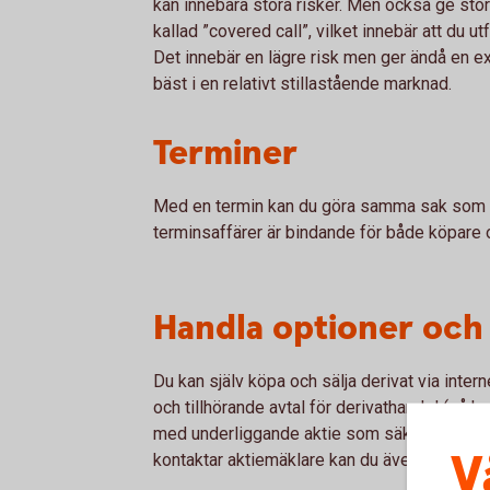
kan innebära stora risker. Men också ge stora
kallad ”covered call”, vilket innebär att du u
Det innebär en lägre risk men ger ändå en ex
bäst i en relativt stillastående marknad.
Terminer
Med en termin kan du göra samma sak som m
terminsaffärer är bindande för både köpare o
Handla optioner och
Du kan själv köpa och sälja derivat via inte
och tillhörande avtal för derivathandel (så k
med underliggande aktie som säkerhet, så ka
V
kontaktar aktiemäklare kan du även utfärda a