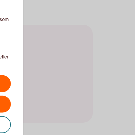
a som
eller