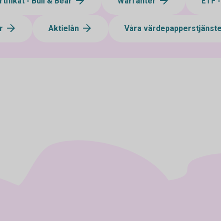
tifikat - Bull & Bear
Warranter
ETF 
ar
Aktielån
Våra värdepapperstjänst