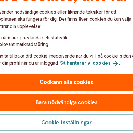
er
vänder nödvändiga cookies eller liknande tekniker för att
latsen ska fungera för dig. Det finns även cookies du kan välj
ttrar din upplevelse:
unktioner, prestanda och statistik
elevant marknadsföring
Prislista
n ta tillbaka ditt cookie-medgivande när du vill, på cookie-sidan 
 din profil när du är inloggad.
Så hanterar vi
cookies
.
Godkänn alla cookies
epappershandel
Bara nödvändiga cookies
handel
Cookie-inställningar