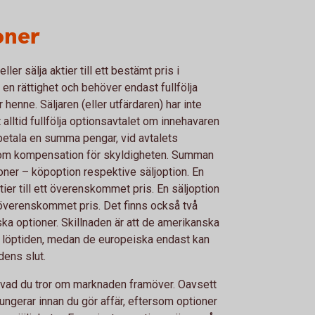
oner
ler sälja aktier till ett bestämt pris i
 en rättighet och behöver endast fullfölja
 henne. Säljaren (eller utfärdaren) har inte
 alltid fullfölja optionsavtalet om innehavaren
 betala en summa pengar, vid avtalets
som kompensation för skyldigheten. Summan
ioner – köpoption respektive säljoption. En
ier till ett överenskommet pris. En säljoption
tt överenskommet pris. Det finns också två
ka optioner. Skillnaden är att de amerikanska
r löptiden, medan de europeiska endast kan
dens slut.
å vad du tror om marknaden framöver. Oavsett
 fungerar innan du gör affär, eftersom optioner