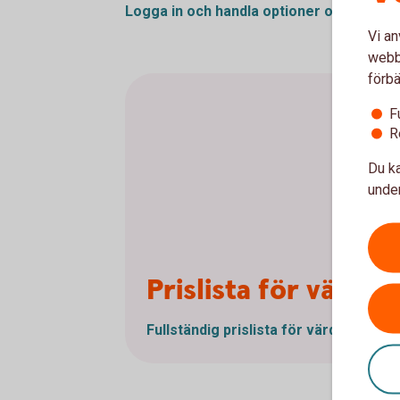
Logga in och handla optioner och
termin
Vi an
webbp
förbä
F
R
Du ka
under
Prislista för värd
Fullständig prislista för
värdepappers